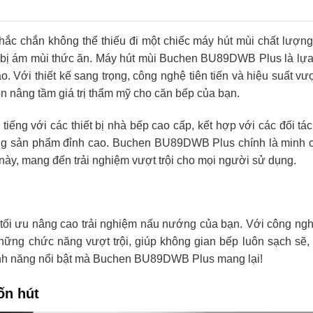
chắc chắn không thể thiếu đi một chiếc máy hút mùi chất lượng
g bị ám mùi thức ăn. Máy hút mùi Buchen BU89DWB Plus là lự
. Với thiết kế sang trọng, công nghệ tiên tiến và hiệu suất vượt
 nâng tầm giá trị thẩm mỹ cho căn bếp của bạn.
tiếng với các thiết bị nhà bếp cao cấp, kết hợp với các đối tá
ng sản phẩm đỉnh cao. Buchen BU89DWB Plus chính là minh 
này, mang đến trải nghiệm vượt trội cho mọi người sử dụng.
ối ưu nâng cao trải nghiệm nấu nướng của bạn. Với công ngh
những chức năng vượt trội, giúp không gian bếp luôn sạch sẽ,
ính năng nổi bật mà Buchen BU89DWB Plus mang lại!
ốn hút