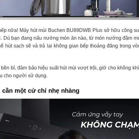
g bếp nữa! Máy hút mùi Buchen BU89DWB Plus sở hữu công su
rội. Dù bạn đang nấu nướng món ăn nào, từ món nướng đậm m
hút sạch sẽ và trả lại không gian bếp thoáng đãng trong vò
bền bỉ, đảm bảo hiệu suất hút mùi vượt trội, giữ cho không khí
ịu cho người sử dụng.
 cần một cử chỉ nhẹ nhàng