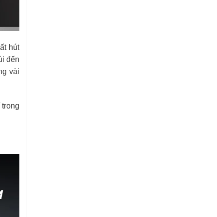
ất hút
ùi đến
ng vài
 trong