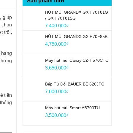
Sản phẩm mới
HÚT MÙI GRANDX GX H70T81G
, giúp
/ GX H70T81SG
a chọn
7.400.000
₫
 trội,
HÚT MÙI GRANDX GX H70F85B
4.750.000
₫
c hàng
Máy hút mùi Canzy CZ-H570CTC
chứng
3.650.000
₫
Bếp Từ Đôi BAUER BE 626JPG
7.000.000
₫
ệ tiên
 thông
Máy hút mùi Smart AB700TU
3.500.000
₫