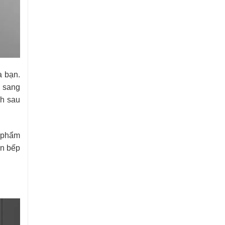
a bạn.
à sang
nh sau
c phẩm
ăn bếp