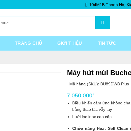
104M1B Thanh Hà, Ki
TRANG CHỦ
GIỚI THIỆU
TIN TỨC
Máy hút mùi Buch
Mã hàng (SKU): BU89DWB Plus
7.050.000
₫
Điều khiển cảm ứng không chạm
bằng thao tác vẫy tay
Lưới lọc inox cao cấp
Chức năng Heat Self-Clean
(