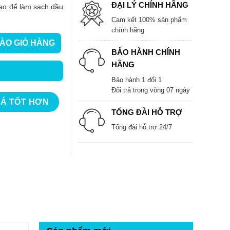
ĐẠI LÝ CHÍNH HÃNG
cao để làm sạch dầu
Cam kết 100% sản phẩm
chính hãng
ÀO GIỎ HÀNG
Plus số lượng
BẢO HÀNH CHÍNH
HÃNG
Bảo hành 1 đổi 1
Đổi trả trong vòng 07 ngày
IÁ TỐT HƠN
TỔNG ĐÀI HỖ TRỢ
Tổng đài hỗ trợ 24/7