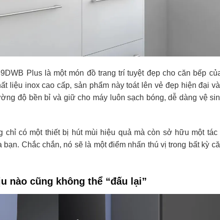
9DWB Plus là một món đồ trang trí tuyệt đẹp cho căn bếp củ
t liệu inox cao cấp, sản phẩm này toát lên vẻ đẹp hiện đại v
cường độ bền bỉ và giữ cho máy luôn sạch bóng, dễ dàng vệ si
chỉ có một thiết bị hút mùi hiệu quả mà còn sở hữu một tá
a bạn. Chắc chắn, nó sẽ là một điểm nhấn thú vị trong bất kỳ c
u nào cũng không thể “đấu lại”