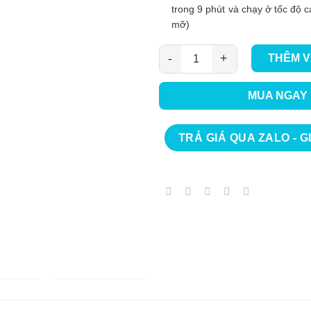
trong 9 phút và chạy ở tốc độ 
mỡ)
THÊM V
Máy hút mùi Buchen BU89DWB 
MUA NGAY
TRẢ GIÁ QUA ZALO - G