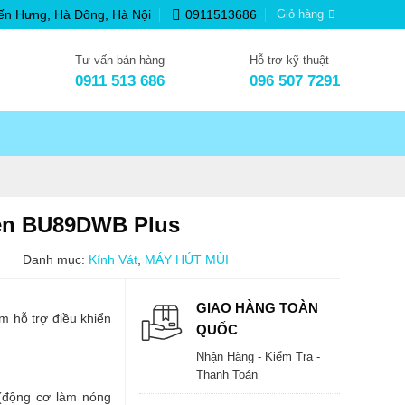
ến Hưng, Hà Đông, Hà Nội
0911513686
Giỏ hàng
Tư vấn bán hàng
Hỗ trợ kỹ thuật
0911 513 686
096 507 7291
en BU89DWB Plus
Danh mục:
Kính Vát
,
MÁY HÚT MÙI
GIAO HÀNG TOÀN
 hỗ trợ điều khiển
QUỐC
Nhận Hàng - Kiểm Tra -
Thanh Toán
động cơ làm nóng