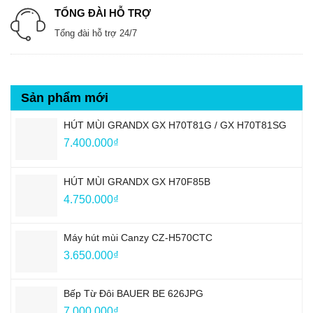
TỔNG ĐÀI HỖ TRỢ
Tổng đài hỗ trợ 24/7
Sản phẩm mới
HÚT MÙI GRANDX GX H70T81G / GX H70T81SG
7.400.000
₫
HÚT MÙI GRANDX GX H70F85B
4.750.000
₫
Máy hút mùi Canzy CZ-H570CTC
3.650.000
₫
Bếp Từ Đôi BAUER BE 626JPG
7.000.000
₫