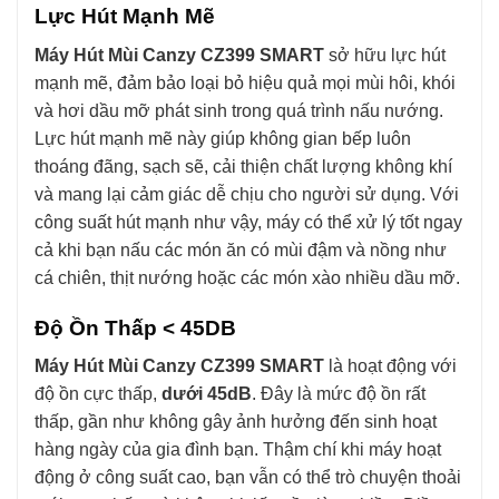
Lực Hút Mạnh Mẽ
Máy Hút Mùi Canzy CZ399 SMART
sở hữu lực hút
mạnh mẽ, đảm bảo loại bỏ hiệu quả mọi mùi hôi, khói
và hơi dầu mỡ phát sinh trong quá trình nấu nướng.
Lực hút mạnh mẽ này giúp không gian bếp luôn
thoáng đãng, sạch sẽ, cải thiện chất lượng không khí
và mang lại cảm giác dễ chịu cho người sử dụng. Với
công suất hút mạnh như vậy, máy có thể xử lý tốt ngay
cả khi bạn nấu các món ăn có mùi đậm và nồng như
cá chiên, thịt nướng hoặc các món xào nhiều dầu mỡ.
Độ Ồn Thấp < 45DB
Máy Hút Mùi Canzy CZ399 SMART
là hoạt động với
độ ồn cực thấp,
dưới 45dB
. Đây là mức độ ồn rất
thấp, gần như không gây ảnh hưởng đến sinh hoạt
hàng ngày của gia đình bạn. Thậm chí khi máy hoạt
động ở công suất cao, bạn vẫn có thể trò chuyện thoải