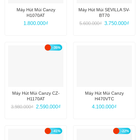
Máy Hút Mùi Canzy
Máy Hút Mùi SEVILLA SV-
H1070AT
BT70
Giá
Giá
1.800.000
₫
5.600.000
₫
3.750.000
₫
gốc
hiện
là:
tại
5.600.000₫.
là:
3.750
-35%
Máy Hút Mùi Canzy CZ-
Máy Hút Mùi Canzy
H1170AT
H470VTC
Giá
Giá
3.980.000
₫
2.590.000
₫
4.100.000
₫
gốc
hiện
là:
tại
3.980.000₫.
là:
2.590.000₫.
-41%
-22%