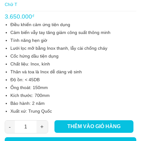
Chữ T
3.650.000
₫
Điều khiển cảm ứng tiện dụng
Cảm biến vẫy tay tăng giảm công suất thông minh
Tính năng hẹn giờ
Lưới lọc mỡ bằng Inox thanh, lẫy cài chống cháy
Cốc hứng dầu tiện dụng
Chất liệu: Inox, kính
Thân và toa là Inox dễ dàng vệ sinh
Độ ồn: < 45DB
Ống thoát: 150mm
Kích thước: 700mm
Bảo hành: 2 năm
Xuất xứ: Trung Quốc
THÊM VÀO GIỎ HÀNG
Máy Hút Mùi Canzy CZ399 SMART số lượng