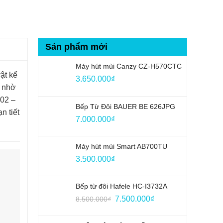
Sản phẩm mới
Máy hút mùi Canzy CZ-H570CTC
ật kể
3.650.000
₫
h nhờ
R02 –
Bếp Từ Đôi BAUER BE 626JPG
n tiết
7.000.000
₫
Máy hút mùi Smart AB700TU
3.500.000
₫
Bếp từ đôi Hafele HC-I3732A
Giá
Giá
7.500.000
₫
8.500.000
₫
gốc
hiện
là:
tại