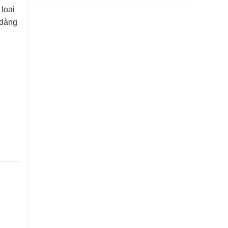
loại
 dàng