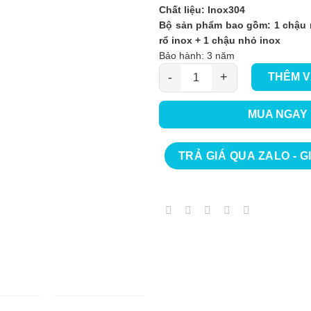
Chất liệu: Inox304
Bộ sản phẩm bao gồm: 1 chậu r
rổ inox + 1 chậu nhỏ inox
Bảo hành: 3 năm
THÊM V
Chậu Rửa Bát Keeper CR02 – 78
MUA NGAY
TRẢ GIÁ QUA ZALO - G