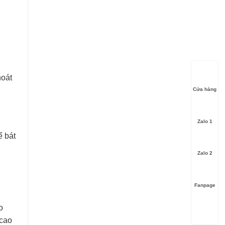
hoát
Cửa hàng
Zalo 1
ể bát
Zalo 2
Fanpage
o
 cao