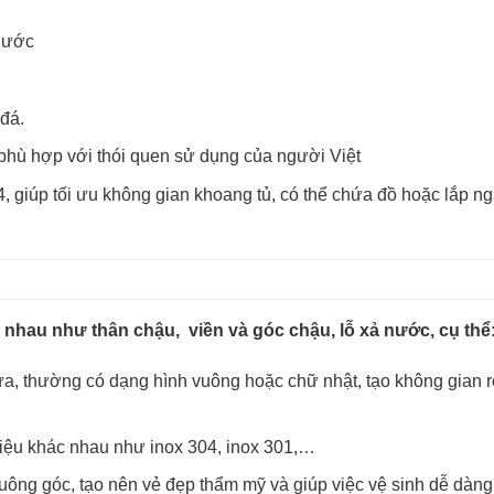
 nước
đá.
, phù hợp với thói quen sử dụng của người Việt
, giúp tối ưu không gian khoang tủ, có thể chứa đồ hoặc lắp n
nhau như thân chậu, viền và góc chậu, lỗ xả nước, cụ thể
a, thường có dạng hình vuông hoặc chữ nhật, tạo không gian 
liệu khác nhau như inox 304, inox 301,…
ông góc, tạo nên vẻ đẹp thẩm mỹ và giúp việc vệ sinh dễ dàn