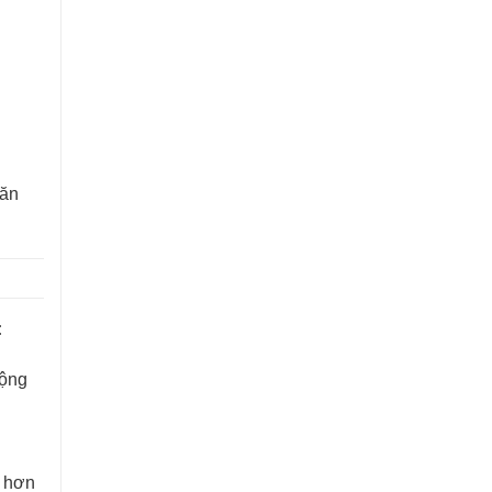
găn
:
rộng
g hơn