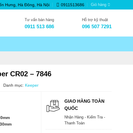
ến Hưng, Hà Đông, Hà Nội
0911513686
Giỏ hàng
Tư vấn bán hàng
Hỗ trợ kỹ thuật
0911 513 686
096 507 7291
er CR02 – 7846
Danh mục:
Keeper
GIAO HÀNG TOÀN
QUỐC
Nhận Hàng - Kiểm Tra -
220mm
Thanh Toán
 430mm