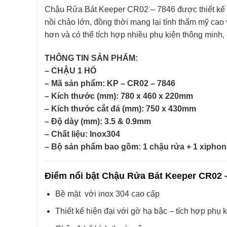
Chậu Rửa Bát Keeper CR02 – 7846 được thiết kế vớ
nồi chảo lớn, đồng thời mang lại tính thẩm mỹ cao 
hơn và có thể tích hợp nhiều phụ kiện thông minh,
THÔNG TIN SẢN PHẨM:
– CHẬU 1 HỐ
– Mã sản phẩm: KP – CR02 – 7846
– Kích thước (mm): 780 x 460 x 220mm
– Kích thước cắt đá (mm): 750 x 430mm
– Độ dày (mm): 3.5 & 0.9mm
– Chất liệu: Inox304
– Bộ sản phẩm bao gồm: 1 chậu rửa + 1 xiphon 
Điểm nổi bật Chậu Rửa Bát Keeper CR02 
Bề mặt với inox 304 cao cấp
Thiết kế hiện đại với gờ hạ bậc – tích hợp phụ 