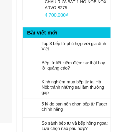
CHẬU RỬA BÁT 1 HỐ NOBINOX
8.500.000₫.
là:
ARVO B275
7.500.000₫.
4.700.000
₫
Bài viết mới
Top 3 bếp từ phù hợp với gia đình
Việt
Bếp từ tiết kiệm điện: sự thật hay
lời quảng cáo?
Kinh nghiệm mua bếp từ tại Hà
Nội: tránh những sai lầm thường
gặp
5 lý do bạn nên chọn bếp từ Fuger
chính hãng
So sánh bếp từ và bếp hồng ngoại:
Lựa chọn nào phù hợp?