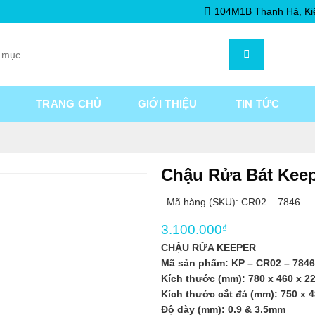
104M1B Thanh Hà, Ki
TRANG CHỦ
GIỚI THIỆU
TIN TỨC
Chậu Rửa Bát Keep
Mã hàng (SKU): CR02 – 7846
3.100.000
₫
CHẬU RỬA KEEPER
Mã sản phẩm: KP – CR02 – 7846
Kích thước (mm): 780 x 460 x 
Kích thước cắt đá (mm): 750 x
Độ dày (mm): 0.9 & 3.5mm