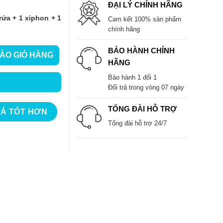
ĐẠI LÝ CHÍNH HÃNG
ửa + 1 xiphon + 1
Cam kết 100% sản phẩm
chính hãng
BẢO HÀNH CHÍNH
ÀO GIỎ HÀNG
46 số lượng
HÃNG
Bảo hành 1 đổi 1
Đổi trả trong vòng 07 ngày
TỔNG ĐÀI HỖ TRỢ
IÁ TỐT HƠN
Tổng đài hỗ trợ 24/7