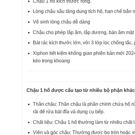
Chậu 1 hố kích thước rộng.
Lòng chậu sâu tăng dung tích hố, hạn chế bắn
Vệ sinh lòng chậu dễ dàng
Chậu cho phép lắp âm, lắp dương, bán âm mặt 
Bát rác kích thước lớn, với 3 lớp lọc chống tắc
Xiphon tiết kiệm không gian phiên bản mới 2024
kéo trong khoang
Chậu 1 hố được cấu tạo từ nhiều bộ phận khác 
Thân chậu: Thân chậu là phần chính chứa hố rử
rãi để rửa bát đĩa và dụng cụ bếp.
Chất liệu: Chậu 1 hố thường làm từ nhiều chất 
Viền và góc chậu: Thường được bo tròn hoặc vu