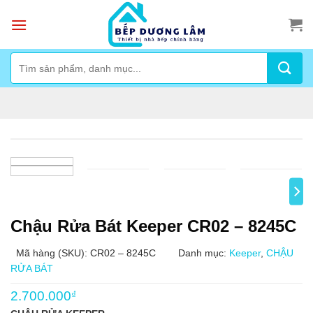
Skip
to
content
Tìm
kiếm:
Chậu Rửa Bát Keeper CR02 – 8245C
Mã hàng (SKU): CR02 – 8245C
Danh mục:
Keeper
,
CHẬU
RỬA BÁT
2.700.000
₫