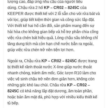
lượng cao, đáp ứng nhu cầu của người tiêu
dùng. Chậu rửa 2 hố
KP – CR02 – 8245C
của
KEEPER được thiết kế với 2 lỗ sẵn cho vòi rửa bát và
vòi lọc, giúp tiết kiệm thời gian và công sức lắp đặt.
Với thiết kế hai hố cân đối, sản phẩm mang đến sự
hài hòa cho không gian bếp và hỗ trợ phân chia công
việc rửa chén bát hiệu quả. Lòng chậu sâu không chỉ
tăng dung tích mà còn hạn chế nước bắn ra ngoài,
giúp việc rửa chén trở nên tiện lợi hơn.
Ngoài ra, Chậu rửa
KP – CR02 – 8245C
được trang
bị thiết kế rãnh thoát nước X-line giúp nước thoát
nhanh chóng, tránh ẩm mốc. Góc lượn R10 làm cho
việc vệ sinh chậu trở nên đơn giản hơn, không còn
những góc khó lau chùi. Chậu rửa
KP – CR02 –
8245C
có khả năng lắp đặt dương, âm toàn phần,
hoặc bán âm mặt đá, phù hợp với nhiều kiểu thiết kế
tủ bếp.