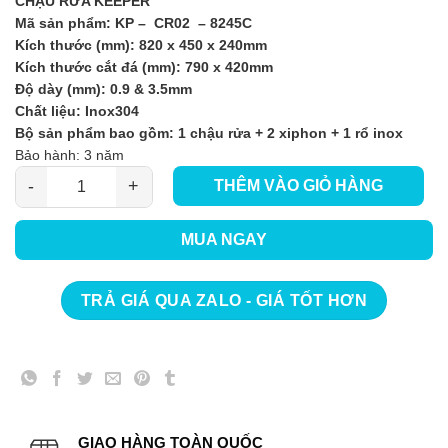
CHẬU RỬA KEEPER
Mã sản phẩm: KP – CR02 – 8245C
Kích thước (mm): 820 x 450 x 240mm
Kích thước cắt đá (mm): 790 x 420mm
Độ dày (mm): 0.9 & 3.5mm
Chất liệu: Inox304
Bộ sản phẩm bao gồm: 1 chậu rửa + 2 xiphon + 1 rổ inox
Bảo hành: 3 năm
THÊM VÀO GIỎ HÀNG
Chậu Rửa Bát Keeper CR02 – 8245C số lượng
MUA NGAY
TRẢ GIÁ QUA ZALO - GIÁ TỐT HƠN
GIAO HÀNG TOÀN QUỐC