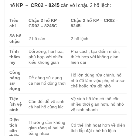
hố
KP – CR02 – 8245
cân với chậu 2 hố lệch:
Tiêu
Chậu 2 hố KP –
Chậu 2 hố KP – CR02 –
chí
CR02 – 8245C
8245L
Số hố
2 hố cân
2 hố lệch
chậu
Tính
Đối xứng, hài hòa,
Phá cách, tạo điểm nhấn,
thẩm
phù hợp với nhiều
thích hợp với không gian
mỹ
kiểu không gian
hiện đại
Công
Hố lớn dùng rửa chính, hố
năng
Dễ dàng sử dụng
nhỏ để làm việc phụ như sơ
sử
cả hai hố đồng thời
chế hoặc rửa đồ nhỏ
dụng
Tiện
Vệ sinh hố lớn có thể cần
Cân đối dễ vệ sinh
ích vệ
nhiều thời gian hơn, hố nhỏ
cả hai hố cùng lúc
sinh
vệ sinh nhanh
Diện
Thường cần không
tích
Có thể linh hoạt hơn về diện
gian rộng vì hai hố
cần
tích lắp đặt nhờ hố lệch
bằng nhau
thiết