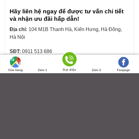
Hãy liên hệ ngay để được tư vấn chi tiết
và nhận ưu đãi hấp dẫn!
Địa chỉ:
104 M1B Thanh Hà, Kiến Hưng, Hà Đông,
Hà Nội
SĐT:
0911 513 686
Zalo:
0911 513 686
Gọi điện
Cửa hàng
Zalo 1
Zalo 2
Fanpage
Xem thêm sản phẩm tại website:
bepduonglam.vn
Đơn Vị Chịu Trách Nhiệm & Bảo Hành
Sản phẩm được phân phối và chịu trách nhiệm bởi
thương hiệu uy tín:
KĐT geleximco – Lê Trọng Tấn – Hà Đông – Hà Nội