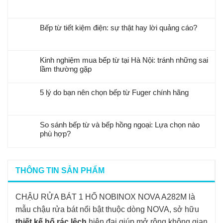
Bếp từ tiết kiệm điện: sự thật hay lời quảng cáo?
Kinh nghiệm mua bếp từ tại Hà Nội: tránh những sai
lầm thường gặp
5 lý do bạn nên chọn bếp từ Fuger chính hãng
So sánh bếp từ và bếp hồng ngoại: Lựa chọn nào
phù hợp?
THÔNG TIN SẢN PHẨM
CHẬU RỬA BÁT 1 HỐ NOBINOX NOVA A282M là
mẫu chậu rửa bát nổi bật thuộc dòng NOVA, sở hữu
thiết kế hố rác lệch
hiện đại giúp mở rộng không gian