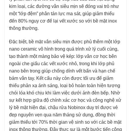
kim loại, các đường vân siêu mịn sẽ đóng vai trò như
một “lớp đệm” phân tán lực ma sát, giúp giảm thiểu
đến 80% nguy cơ để lại vết xước so với bề mặt inox
thông thường.
Đặc biệt, bề mặt vân siêu mịn được phủ thêm một lớp
nano ceramic vô hình trong quá trình xử lý cuối cùng,
tạo thành một màng bảo vệ kép: lớp vân cơ học bên
ngoài che giấu các vết xước nhỏ, trong khi lớp phủ
nano bên trong giúp chống dính vết bẩn và hạn chế
bám vân tay. Kết cấu này còn được tối ưu để giảm
thiểu phản xạ ánh sáng, loại bỏ hoàn toàn hiện tượng
chói lóa khó chịu khi làm việc dưới ánh đèn bếp. Nhờ
sự kết hợp giữa độ chính xác cơ học và công nghệ xử
lý bề mặt hiện đại, chậu rửa Nobinox duy trì được vẻ
đẹp nguyên vẹn qua năm tháng sử dụng, đồng thời
giảm thiểu tới 70% thời gian vệ sinh so với các bề mặt
inox thông thường. Đây thực sự là một bước tiến công