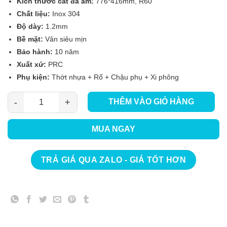
Kích thước cắt đá âm:
776*416mm, R60
Chất liệu:
Inox 304
Độ dày:
1.2mm
Bề mặt:
Vân siêu mịn
Bảo hành:
10 năm
Xuất xứ:
PRC
Phụ kiện:
Thớt nhựa + Rổ + Chậu phụ + Xi phông
THÊM VÀO GIỎ HÀNG
CHẬU RỬA BÁT 1 HỐ NOBINOX NOVA A282M số lượng
MUA NGAY
TRẢ GIÁ QUA ZALO - GIÁ TỐT HƠN