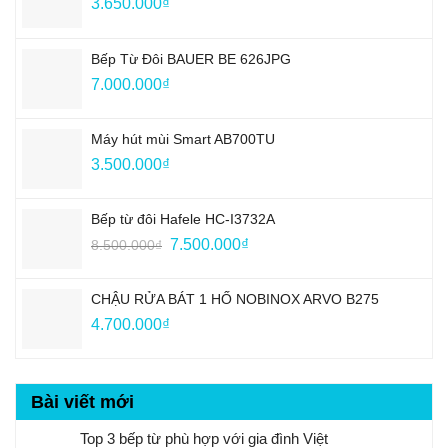
3.650.000
₫
Bếp Từ Đôi BAUER BE 626JPG
7.000.000
₫
Máy hút mùi Smart AB700TU
3.500.000
₫
Bếp từ đôi Hafele HC-I3732A
Giá
Giá
7.500.000
₫
8.500.000
₫
gốc
hiện
là:
tại
CHẬU RỬA BÁT 1 HỐ NOBINOX ARVO B275
8.500.000₫.
là:
4.700.000
₫
7.500.000₫.
Bài viết mới
Top 3 bếp từ phù hợp với gia đình Việt