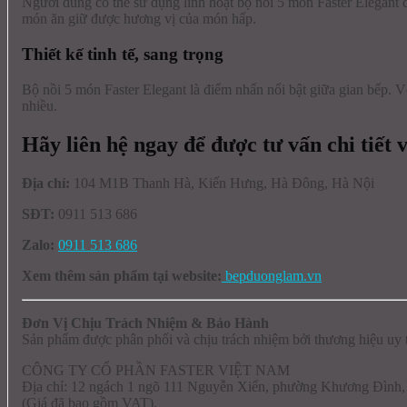
Người dùng có thể sử dụng linh hoạt bộ nồi 5 món Faster Elegan
món ăn giữ được hương vị của món hấp.
Thiết kế tinh tế, sang trọng
Bộ nồi 5 món Faster Elegant là điểm nhấn nổi bật giữa gian bếp. Vớ
nhiều.
Hãy liên hệ ngay để được tư vấn chi tiết 
Địa chỉ:
104 M1B Thanh Hà, Kiến Hưng, Hà Đông, Hà Nội
SĐT:
0911 513 686
Zalo:
0911 513 686
Xem thêm sản phẩm tại website:
bepduonglam.vn
Đơn Vị Chịu Trách Nhiệm & Bảo Hành
Sản phẩm được phân phối và chịu trách nhiệm bởi thương hiệu uy t
CÔNG TY CỔ PHẦN FASTER VIỆT NAM
Địa chỉ: 12 ngách 1 ngõ 111 Nguyễn Xiển, phường Khương Đình,
(Giá đã bao gồm VAT).