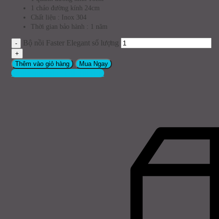
1 chảo đường kính 24cm
Chất liệu : Inox 304
Thời gian bảo hành : 1 năm
Bộ nồi Faster Elegant số lượng
Thêm vào giỏ hàng
Mua Ngay
trả giá qua zalo - Giá Tốt Hơn