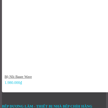
Bộ Nồi Bauer Wave
1.980.000
₫
BẾP DƯƠNG LÂM - THIẾT BỊ NHÀ BẾP CHÍH HÃNG