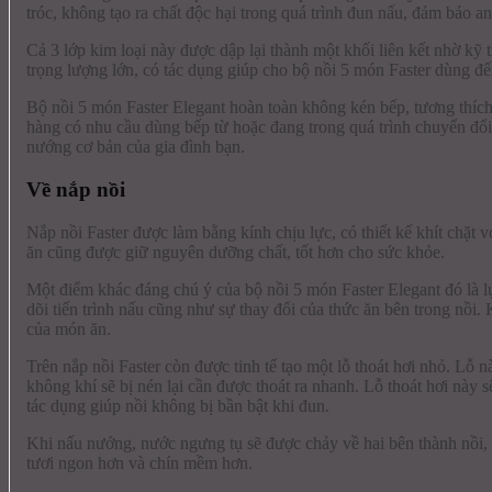
tróc, không tạo ra chất độc hại trong quá trình đun nấu, đảm bảo a
Cả 3 lớp kim loại này được dập lại thành một khối liên kết nhờ kỹ t
trọng lượng lớn, có tác dụng giúp cho bộ nồi 5 món Faster dùng đ
Bộ nồi 5 món Faster Elegant hoàn toàn không kén bếp, tương thích
hàng có nhu cầu dùng bếp từ hoặc đang trong quá trình chuyển đổi
nướng cơ bản của gia đình bạn.
Về nắp nồi
Nắp nồi Faster được làm bằng kính chịu lực, có thiết kế khít chặt 
ăn cũng được giữ nguyên dưỡng chất, tốt hơn cho sức khỏe.
Một điểm khác đáng chú ý của bộ nồi 5 món Faster Elegant đó là lự
dõi tiến trình nấu cũng như sự thay đổi của thức ăn bên trong nồi
của món ăn.
Trên nắp nồi Faster còn được tinh tế tạo một lỗ thoát hơi nhỏ. Lỗ n
không khí sẽ bị nén lại cần được thoát ra nhanh. Lỗ thoát hơi này 
tác dụng giúp nồi không bị bần bật khi đun.
Khi nấu nướng, nước ngưng tụ sẽ được chảy về hai bên thành nồi, t
tươi ngon hơn và chín mềm hơn.