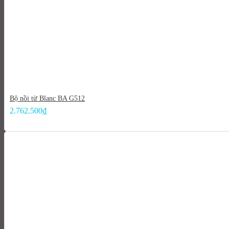
Bộ nồi từ Blanc BA G512
2.762.500
₫