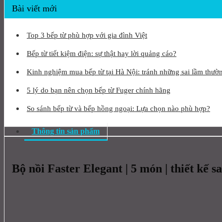
Bài viết mới
Top 3 bếp từ phù hợp với gia đình Việt
Bếp từ tiết kiệm điện: sự thật hay lời quảng cáo?
Kinh nghiệm mua bếp từ tại Hà Nội: tránh những sai lầm thườ
5 lý do bạn nên chọn bếp từ Fuger chính hãng
So sánh bếp từ và bếp hồng ngoại: Lựa chọn nào phù hợp?
Thông tin sản phẩm
Bộ nồi Faster Elegant | 5 món | thiết kế s