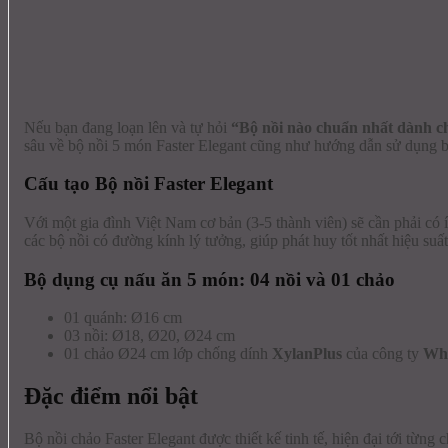
Nếu bạn đang loạn lên và tự hỏi
“Bộ nồi nào chuẩn nhất dành c
sâu về bộ nồi 5 món Faster Elegant cũng như hướng dẫn sử dụng bộ
Cấu tạo Bộ nồi Faster Elegant
Với một gia đình Việt Nam cơ bản (3-5 thành viên) sẽ cần phải có 
các bộ nồi có đường kính lý tưởng, giúp phát huy tốt nhất hiệu suấ
Bộ dụng cụ nấu ăn 5 món: 04 nồi và 01 chảo
01 quánh: Ø16 cm
03 nồi: Ø18, Ø20, Ø24 cm
01 chảo Ø24 cm lớp chống dính
XylanPlus
của công ty
Whi
Đặc điểm nổi bật
Bộ nồi chảo Faster Elegant được thiết kế tinh tế, hiện đại tới từng 