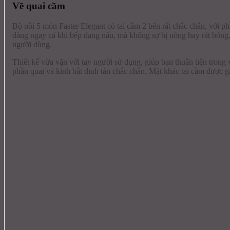
Về quai cầm
Bộ nồi 5 món Faster Elegant có tai cầm 2 bên rất chắc chắn, với p
dàng ngay cả khi bếp đang nấu, mà không sợ bị nóng hay rát bỏng. 
người dùng.
Thiết kế vừa vặn với tay người sử dụng, giúp bạn thuận tiện tron
phần quai và kính bắt đinh tán chắc chắn. Mặt khác tai cầm được 