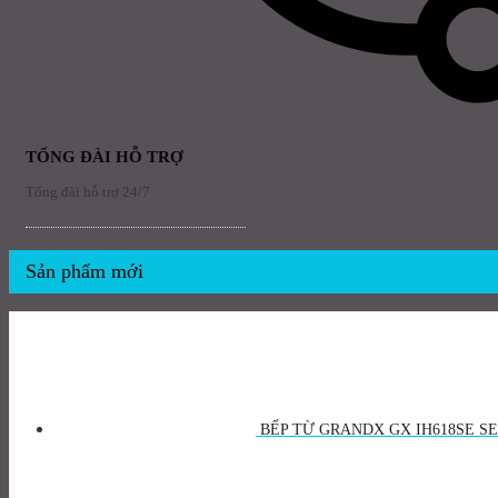
TỔNG ĐÀI HỖ TRỢ
Tổng đài hỗ trợ 24/7
Sản phẩm mới
BẾP TỪ GRANDX GX IH618SE SE