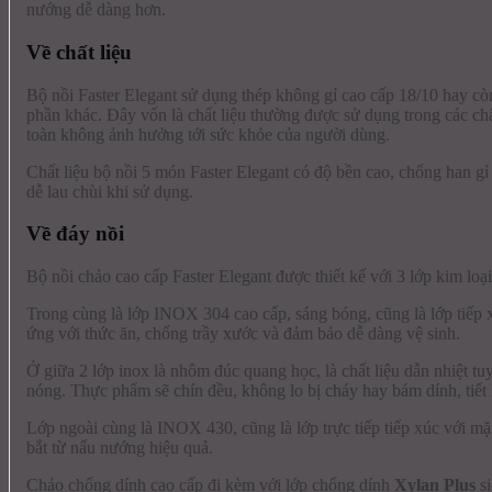
nướng dễ dàng hơn.
Về chất liệu
Bộ nồi Faster Elegant sử dụng thép không gỉ cao cấp 18/10 hay còn
phần khác. Đây vốn là chất liệu thường được sử dụng trong các chất l
toàn không ảnh hưởng tới sức khỏe của người dùng.
Chất liệu bộ nồi 5 món Faster Elegant có độ bền cao, chống han gỉ 
dễ lau chùi khi sử dụng.
Về đáy nồi
Bộ nồi chảo cao cấp Faster Elegant được thiết kế với 3 lớp kim loại
Trong cùng là lớp INOX 304 cao cấp, sáng bóng, cũng là lớp tiếp x
ứng với thức ăn, chống trầy xước và đảm bảo dễ dàng vệ sinh.
Ở giữa 2 lớp inox là nhôm đúc quang học, là chất liệu dẫn nhiệt t
nóng. Thực phẩm sẽ chín đều, không lo bị cháy hay bám dính, tiết 
Lớp ngoài cùng là INOX 430, cũng là lớp trực tiếp tiếp xúc với m
bắt từ nấu nướng hiệu quả.
Chảo chống dính cao cấp đi kèm với lớp chống dính
Xylan Plus
si