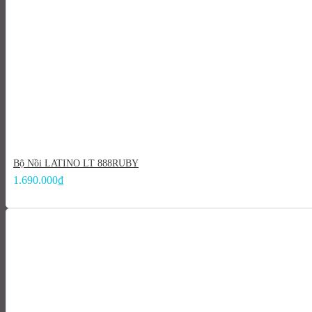
Bộ Nồi LATINO LT 888RUBY
1.690.000
₫