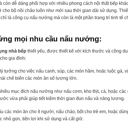
 còn dễ dàng phối hợp với nhiều phong cách nội thất bếp khá
ữ cho bộ nồi chảo luôn như mới sau thời gian dài sử dụng. Thiế
chỉ là công cụ nấu nướng mà còn là một phần trang trí tinh tế c
ứng mọi nhu cầu nấu nướng:
dụng nhà bếp
thiết yếu, được thiết kế với kích thước và công d
cho gia đình:
, lý tưởng cho việc nấu canh, súp,
các món hầm,
hoặc luộc gà, vị
 mái chế biến các món ăn số lượng lớn.
nhiều mục đích nấu nướng như nấu cơm, kho thịt, cá, hoặc các
hước vừa phải giúp tiết kiệm thời gian đun nấu và năng lượng.
ấu các món ăn cho ít người, nấu cháo, bột cho trẻ em, hoặc dùn
nhỏ gọn, tiện lợi khi sử dụng và cất giữ.