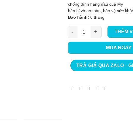
chống dính hàng đầu của Mỹ
bền bỉ và an toàn, bảo vệ sức khỏ
Bảo hành:
6 tháng
THÊM V
Bộ Nồi Faster 0301 Plus số lượ
MUA NGAY
TRẢ GIÁ QUA ZALO - G