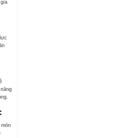
 gia
lực
 ăn
ễ
m năng
ụng.
:
c món
ễ