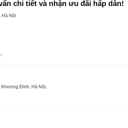
ấn chi tiết và nhận ưu đãi hấp dẫn!
 Hà Nội
n
g Khương Đình, Hà Nội.