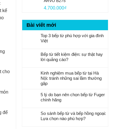
ARVO B275
7.500.000₫.
c
4.700.000
₫
t kế
ho
Bài viết mới
Top 3 bếp từ phù hợp với gia đình
Việt
ụng
Bếp từ tiết kiệm điện: sự thật hay
lời quảng cáo?
t cho
Kinh nghiệm mua bếp từ tại Hà
Nội: tránh những sai lầm thường
gặp
 món
5 lý do bạn nên chọn bếp từ Fuger
chính hãng
g để
So sánh bếp từ và bếp hồng ngoại:
Lựa chọn nào phù hợp?