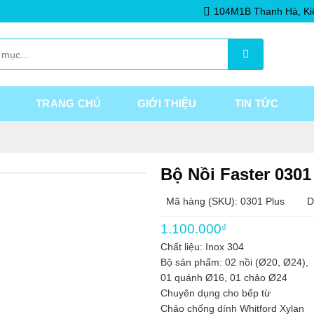
104M1B Thanh Hà, Ki
TRANG CHỦ
GIỚI THIỆU
TIN TỨC
Bộ Nồi Faster 0301
Mã hàng (SKU): 0301 Plus
D
1.100.000
₫
Chất liệu: Inox 304
Bộ sản phẩm: 02 nồi (Ø20, Ø24),
01 quánh Ø16, 01 chảo Ø24
Chuyên dụng cho bếp từ
Chảo chống dính Whitford Xylan