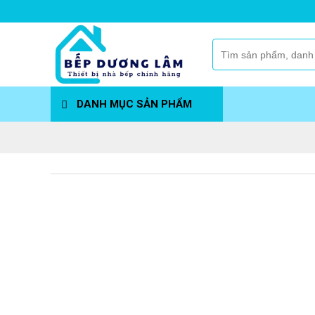
Skip
to
content
Tìm
kiếm:
DANH MỤC SẢN PHẨM