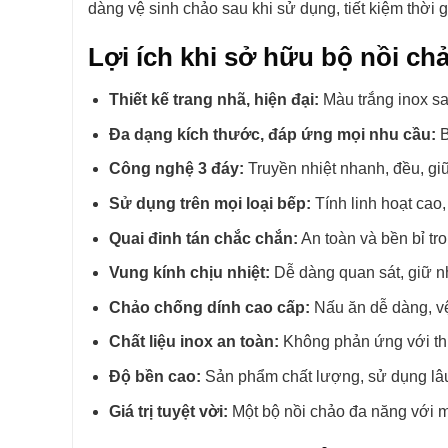
dàng vệ sinh chảo sau khi sử dụng, tiết kiệm thời 
Lợi ích khi sở hữu bộ nồi c
Thiết kế trang nhã, hiện đại:
Màu trắng inox sa
Đa dạng kích thước, đáp ứng mọi nhu cầu:
B
Công nghệ 3 đáy:
Truyền nhiệt nhanh, đều, giữ 
Sử dụng trên mọi loại bếp:
Tính linh hoạt cao,
Quai đinh tán chắc chắn:
An toàn và bền bỉ tro
Vung kính chịu nhiệt:
Dễ dàng quan sát, giữ nh
Chảo chống dính cao cấp:
Nấu ăn dễ dàng, v
Chất liệu inox an toàn:
Không phản ứng với th
Độ bền cao:
Sản phẩm chất lượng, sử dụng lâu
Giá trị tuyệt vời:
Một bộ nồi chảo đa năng với m