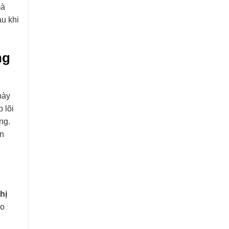
mà
au khi
ng
này
 lõi
ng.
on
hị
ho