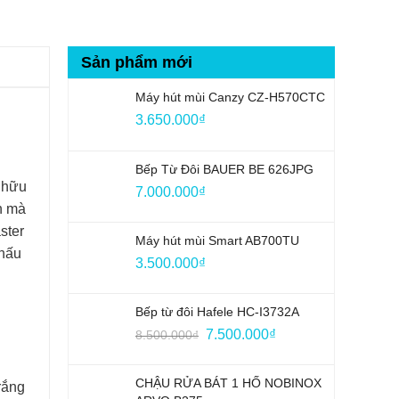
Sản phẩm mới
Máy hút mùi Canzy CZ-H570CTC
3.650.000
₫
Bếp Từ Đôi BAUER BE 626JPG
ở hữu
7.000.000
₫
h mà
ster
Máy hút mùi Smart AB700TU
 nấu
3.500.000
₫
Bếp từ đôi Hafele HC-I3732A
Giá
Giá
7.500.000
₫
8.500.000
₫
gốc
hiện
là:
tại
CHẬU RỬA BÁT 1 HỐ NOBINOX
rắng
8.500.000₫.
là: