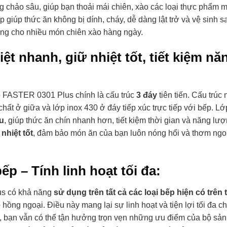
ng chảo sâu, giúp bạn thoải mái chiên, xào các loại thực phẩm 
giúp thức ăn không bị dính, cháy, dễ dàng lật trở và vệ sinh s
ởng cho nhiều món chiên xào hàng ngày.
t nhanh, giữ nhiệt tốt, tiết kiệm nă
o FASTER 0301 Plus chính là cấu trúc
3 đáy
tiên tiến. Cấu trúc 
ất ở giữa và lớp inox 430 ở đáy tiếp xúc trực tiếp với bếp. Lớp
u
, giúp thức ăn chín nhanh hơn, tiết kiệm thời gian và năng lượ
 nhiệt tốt
, đảm bảo món ăn của bạn luôn nóng hổi và thơm ng
p – Tính linh hoạt tối đa:
lus có khả năng
sử dụng trên tất cả các loại bếp hiện có trên t
hồng ngoại. Điều này mang lại sự linh hoạt và tiện lợi tối đa c
, bạn vẫn có thể tận hưởng trọn vẹn những ưu điểm của bộ sản