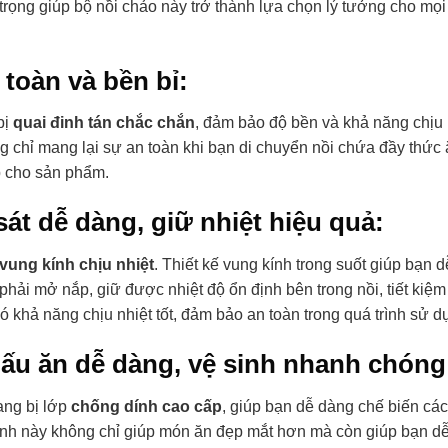
ọng giúp bộ nồi chảo này trở thành lựa chọn lý tưởng cho mọi
 toàn và bền bỉ:
bị
quai đinh tán chắc chắn
, đảm bảo độ bền và khả năng chịu 
ng chỉ mang lại sự an toàn khi bạn di chuyển nồi chứa đầy thức
 cho sản phẩm.
át dễ dàng, giữ nhiệt hiệu quả:
vung kính chịu nhiệt
. Thiết kế vung kính trong suốt giúp bạn d
hải mở nắp, giữ được nhiệt độ ổn định bên trong nồi, tiết kiệ
ó khả năng chịu nhiệt tốt, đảm bảo an toàn trong quá trình sử d
ấu ăn dễ dàng, vệ sinh nhanh chóng
ang bị lớp
chống dính cao cấp
, giúp bạn dễ dàng chế biến cá
dính này không chỉ giúp món ăn đẹp mắt hơn mà còn giúp bạn d