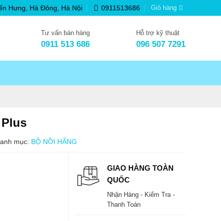
ến Hưng, Hà Đông, Hà Nội
0911513686
Giỏ hàng
Tư vấn bán hàng
Hỗ trợ kỹ thuật
0911 513 686
096 507 7291
 Plus
anh mục:
BỘ NỒI HÃNG
GIAO HÀNG TOÀN
QUỐC
Nhận Hàng - Kiểm Tra -
Thanh Toán