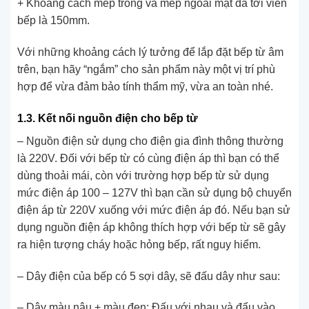
+ Khoảng cách mép trong và mép ngoài mặt đá tới viền
bếp là 150mm.
Với những khoảng cách lý tưởng để lắp đặt bếp từ âm
trên, bạn hãy “ngắm” cho sản phẩm này một vị trí phù
hợp để vừa đảm bảo tính thẩm mỹ, vừa an toàn nhé.
1.3. Kết nối nguồn điện cho bếp từ
– Nguồn điện sử dụng cho điện gia đình thông thường
là 220V. Đối với bếp từ có cùng điện áp thì bạn có thể
dùng thoải mái, còn với trường hợp bếp từ sử dụng
mức điện áp 100 – 127V thì bạn cần sử dụng bộ chuyển
điện áp từ 220V xuống với mức điện áp đó. Nếu bạn sử
dụng nguồn điện áp không thích hợp với bếp từ sẽ gây
ra hiện tượng cháy hoặc hỏng bếp, rất nguy hiểm.
– Dây điện của bếp có 5 sợi dây, sẽ đấu dây như sau:
– Dây màu nâu + màu đen: Đấu với nhau và đấu vào