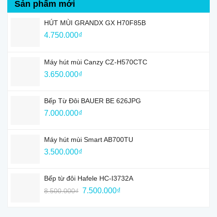
Sản phẩm mới
HÚT MÙI GRANDX GX H70F85B
4.750.000
₫
Máy hút mùi Canzy CZ-H570CTC
3.650.000
₫
Bếp Từ Đôi BAUER BE 626JPG
7.000.000
₫
Máy hút mùi Smart AB700TU
3.500.000
₫
Bếp từ đôi Hafele HC-I3732A
Giá
Giá
7.500.000
₫
8.500.000
₫
gốc
hiện
là:
tại