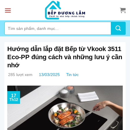
Skip
to
content
Tìm
kiếm:
Hướng dẫn lắp đặt Bếp từ Vkook 3511
Eco-PP đúng cách và những lưu ý cần
nhớ
285 lượt xem
13/03/2025
Tin tức
17
Th12