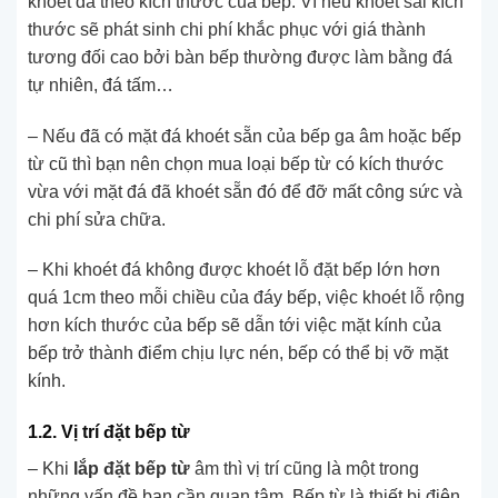
khoét đá theo kích thước của bếp. Vì nếu khoét sai kích
thước sẽ phát sinh chi phí khắc phục với giá thành
tương đối cao bởi bàn bếp thường được làm bằng đá
tự nhiên, đá tấm…
– Nếu đã có mặt đá khoét sẵn của bếp ga âm hoặc bếp
từ cũ thì bạn nên chọn mua loại bếp từ có kích thước
vừa với mặt đá đã khoét sẵn đó để đỡ mất công sức và
chi phí sửa chữa.
– Khi khoét đá không được khoét lỗ đặt bếp lớn hơn
quá 1cm theo mỗi chiều của đáy bếp, việc khoét lỗ rộng
hơn kích thước của bếp sẽ dẫn tới việc mặt kính của
bếp trở thành điểm chịu lực nén, bếp có thể bị vỡ mặt
kính.
1.2. Vị trí đặt bếp từ
– Khi
lắp đặt bếp từ
âm thì vị trí cũng là một trong
những vấn đề bạn cần quan tâm. Bếp từ là thiết bị điện