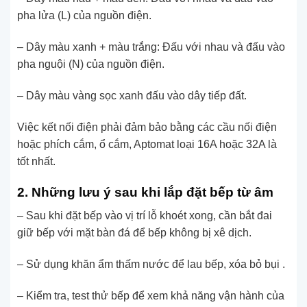
pha lửa (L) của nguồn điện.
– Dây màu xanh + màu trắng: Đấu với nhau và đấu vào
pha nguội (N) của nguồn điện.
– Dây màu vàng sọc xanh đấu vào dây tiếp đất.
Việc kết nối điện phải đảm bảo bằng các cầu nối điện
hoặc phích cắm, ổ cắm, Aptomat loại 16A hoặc 32A là
tốt nhất.
2. Những lưu ý sau khi lắp đặt bếp từ âm
– Sau khi đặt bếp vào vị trí lỗ khoét xong, cần bắt đai
giữ bếp với mặt bàn đá để bếp không bị xê dịch.
– Sử dụng khăn ẩm thấm nước để lau bếp, xóa bỏ bụi .
– Kiểm tra, test thử bếp để xem khả năng vận hành của