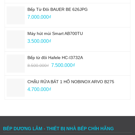
Bếp Từ Đôi BAUER BE 626JPG
7.000.000
₫
Máy hút mùi Smart AB700TU
3.500.000
₫
Bếp từ đôi Hafele HC-I3732A
Giá
Giá
7.500.000
₫
8.500.000
₫
gốc
hiện
là:
tại
CHẬU RỬA BÁT 1 HỐ NOBINOX ARVO B275
8.500.000₫.
là:
4.700.000
₫
7.500.000₫.
BẾP DƯƠNG LÂM - THIẾT BỊ NHÀ BẾP CHÍH HÃNG