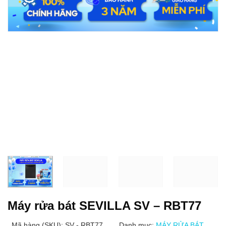
Máy rửa bát SEVILLA SV – RBT77
Mã hàng (SKU): SV - RBT77
Danh mục:
MÁY RỬA BÁT