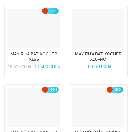
-32%
MÁY RỬA BÁT KOCHER
MÁY RỬA BÁT KOCHER
X15S
X10PRO
Giá
Giá
15.500.000
₫
10.500.000
₫
10.650.000
₫
gốc
hiện
là:
tại
15.500.000₫.
là:
10.500.000₫.
-10%
-26%