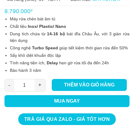
8.790.000
₫
Máy rửa chén bát âm tủ
Chất liệu
Inox/ Plastic/ Nano
Dung tích chứa từ
14-16 bộ
bát đĩa Châu Âu, với 3 giàn rửa
tiện dụng
Công nghệ
Turbo Speed
giúp tiết kiệm thời gian rửa đến 50%
Sấy khô diệt khuẩn độc lập
Tính năng tiện ích,
Delay
hẹn gờ rửa tối đa đến 24h
Bảo hành 3 năm
THÊM VÀO GIỎ HÀNG
Máy rửa bát SEVILLA SV - RBT77 số lượng
MUA NGAY
TRẢ GIÁ QUA ZALO - GIÁ TỐT HƠN