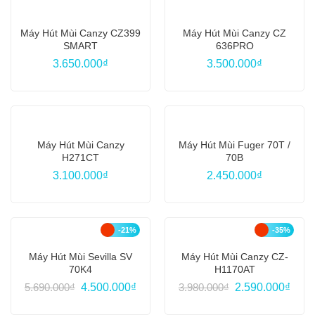
Máy Hút Mùi Canzy CZ399
Máy Hút Mùi Canzy CZ
SMART
636PRO
3.650.000
₫
3.500.000
₫
Máy Hút Mùi Canzy
Máy Hút Mùi Fuger 70T /
H271CT
70B
3.100.000
₫
2.450.000
₫
-21%
-35%
Máy Hút Mùi Sevilla SV
Máy Hút Mùi Canzy CZ-
70K4
H1170AT
Giá
Giá
Giá
Giá
5.690.000
₫
4.500.000
₫
3.980.000
₫
2.590.000
₫
gốc
hiện
gốc
hiện
là:
tại
là:
tại