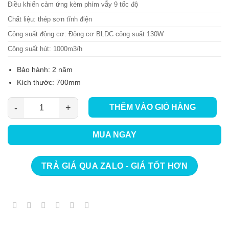
Điều khiển cảm ứng kèm phím vẫy 9 tốc độ
Chất liệu: thép sơn tĩnh điện
Công suất động cơ: Động cơ BLDC công suất 130W
Công suất hút: 1000m3/h
Bảo hành: 2 năm
Kích thước: 700mm
THÊM VÀO GIỎ HÀNG
Máy Hút Mùi Faster FSD 7035LCD Super số lượng
MUA NGAY
TRẢ GIÁ QUA ZALO - GIÁ TỐT HƠN