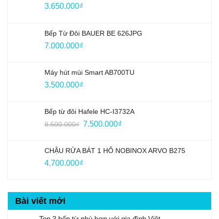
3.650.000
₫
Bếp Từ Đôi BAUER BE 626JPG
7.000.000
₫
Máy hút mùi Smart AB700TU
3.500.000
₫
Bếp từ đôi Hafele HC-I3732A
Giá
Giá
7.500.000
₫
8.500.000
₫
gốc
hiện
là:
tại
CHẬU RỬA BÁT 1 HỐ NOBINOX ARVO B275
8.500.000₫.
là:
4.700.000
₫
7.500.000₫.
Bài viết mới
Top 3 bếp từ phù hợp với gia đình Việt