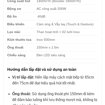
Công suất hút
1400m³/h (Booster 1800m³/h)
Động cơ
AC công suất 200W
Độ ồn
40dB
Điều khiển
Cảm ứng & Vẫy tay (Touch & Gesture)
Lọc mùi
Than hoạt tính + 02 lưới Inox
Kích thước toa
Inox 500mm
Ống thoát
150mm x 1.5m
Chiếu sáng
Đèn LED siêu sáng
Hướng dẫn lắp đặt và sử dụng an toàn
Vị trí lắp đặt:
Nên lắp máy cách mặt bếp từ 65cm
đến 75cm để đạt hiệu quả hút tốt nhất.
Ống thoát:
Sử dụng ống thoát phi 150mm đi kèm
để đảm bảo luồng khí lưu thông mượt mà, không bị