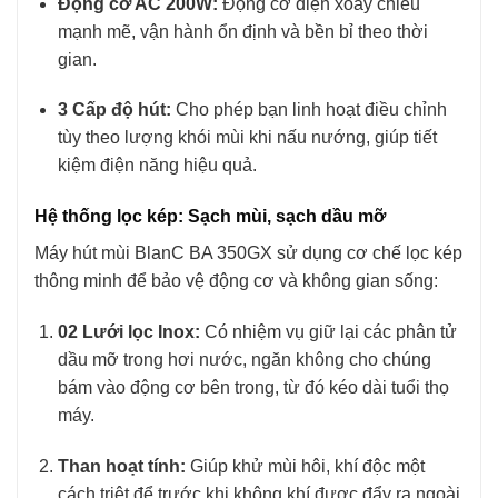
Động cơ AC 200W:
Động cơ điện xoay chiều
mạnh mẽ, vận hành ổn định và bền bỉ theo thời
gian.
3 Cấp độ hút:
Cho phép bạn linh hoạt điều chỉnh
tùy theo lượng khói mùi khi nấu nướng, giúp tiết
kiệm điện năng hiệu quả.
Hệ thống lọc kép: Sạch mùi, sạch dầu mỡ
Máy hút mùi BlanC BA 350GX sử dụng cơ chế lọc kép
thông minh để bảo vệ động cơ và không gian sống:
02 Lưới lọc Inox:
Có nhiệm vụ giữ lại các phân tử
dầu mỡ trong hơi nước, ngăn không cho chúng
bám vào động cơ bên trong, từ đó kéo dài tuổi thọ
máy.
Than hoạt tính:
Giúp khử mùi hôi, khí độc một
cách triệt để trước khi không khí được đẩy ra ngoài