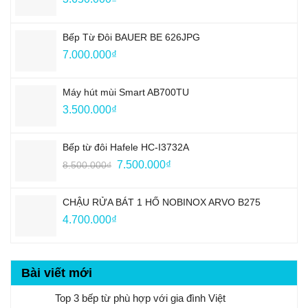
Bếp Từ Đôi BAUER BE 626JPG
7.000.000
₫
Máy hút mùi Smart AB700TU
3.500.000
₫
Bếp từ đôi Hafele HC-I3732A
Giá
Giá
7.500.000
₫
8.500.000
₫
gốc
hiện
là:
tại
CHẬU RỬA BÁT 1 HỐ NOBINOX ARVO B275
8.500.000₫.
là:
4.700.000
₫
7.500.000₫.
Bài viết mới
Top 3 bếp từ phù hợp với gia đình Việt