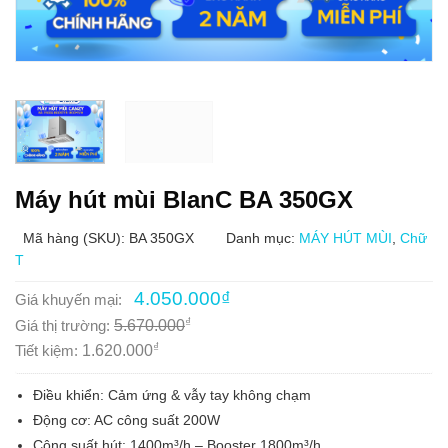
Máy hút mùi BlanC BA 350GX
Mã hàng (SKU): BA 350GX
Danh mục:
MÁY HÚT MÙI
,
Chữ
T
Giá
Giá
4.050.000
₫
Giá khuyến mại:
gốc
hiện
₫
Giá thị trường:
5.670.000
là:
tại
5.670.000₫.
là:
₫
Tiết kiệm:
1.620.000
4.050.000₫.
Điều khiển: Cảm ứng & vẫy tay không chạm
Động cơ: AC công suất 200W
Công suất hút: 1400m³/h – Booster 1800m³/h