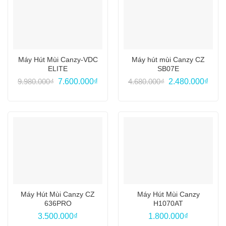
Máy Hút Mùi Canzy-VDC
Máy hút mùi Canzy CZ
ELITE
SB07E
Giá
Giá
Giá
Giá
9.980.000
₫
7.600.000
₫
4.680.000
₫
2.480.000
₫
gốc
hiện
gốc
hiện
là:
tại
là:
tại
9.980.000₫.
là:
4.680.000₫.
là:
7.600.000₫.
2.480
Máy Hút Mùi Canzy CZ
Máy Hút Mùi Canzy
636PRO
H1070AT
3.500.000
₫
1.800.000
₫