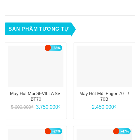
SẢN PHẨM TƯƠNG TỰ
-33%
Máy Hút Mùi SEVILLA SV-
Máy Hút Mùi Fuger 70T /
BT70
70B
Giá
Giá
5.600.000
₫
3.750.000
₫
2.450.000
₫
gốc
hiện
là:
tại
5.600.000₫.
là:
3.750.000₫.
-24%
-47%