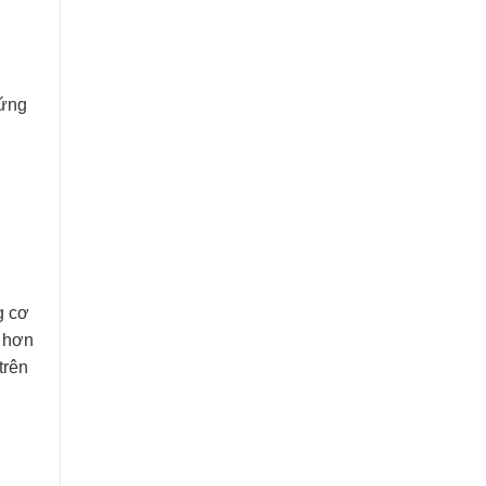
 ứng
g cơ
g hơn
trên