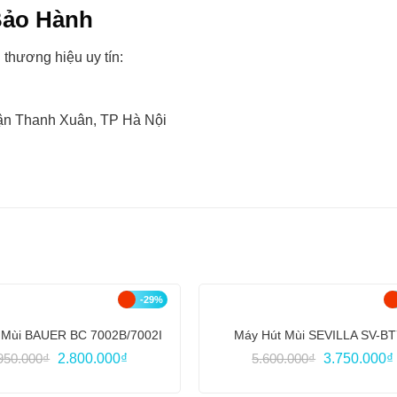
Bảo Hành
thương hiệu uy tín:
uận Thanh Xuân, TP Hà Nội
-29%
 Mùi BAUER BC 7002B/7002I
Máy Hút Mùi SEVILLA SV-B
Giá
Giá
Giá
950.000
₫
2.800.000
₫
5.600.000
₫
3.750.000
₫
gốc
hiện
gốc
là:
tại
là:
t