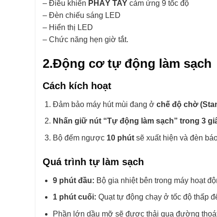
– Điều khiển
PHẨY TAY
cảm ứng 9 tốc độ
– Đèn chiếu sáng LED
– Hiển thị LED
– Chức năng hẹn giờ tắt.
2.Động cơ tự động làm sạch
Cách kích hoạt
Đảm bảo máy hút mùi đang ở
chế độ chờ (Sta
Nhấn giữ nút “Tự động làm sạch” trong 3 gi
Bộ đếm ngược
10 phút
sẽ xuất hiện và đèn bá
Quá trình tự làm sạch
9 phút đầu:
Bộ gia nhiệt bên trong máy hoạt đ
1 phút cuối:
Quạt tự động chạy ở tốc độ thấp đ
Phần lớn dầu mỡ sẽ được thải qua đường thoát