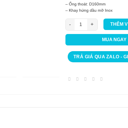
– Ống thoát: D160mm
– Khay hứng dầu mỡ Inox
THÊM V
Máy hút mùi Bauer BC70BTC GE
MUA NGAY
TRẢ GIÁ QUA ZALO - G