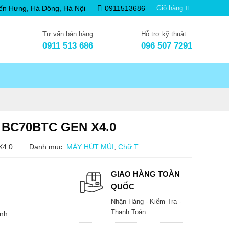
ến Hưng, Hà Đông, Hà Nội
0911513686
Giỏ hàng
Tư vấn bán hàng
Hỗ trợ kỹ thuật
0911 513 686
096 507 7291
r BC70BTC GEN X4.0
X4.0
Danh mục:
MÁY HÚT MÙI
,
Chữ T
GIAO HÀNG TOÀN
QUỐC
Nhận Hàng - Kiểm Tra -
Thanh Toán
ính