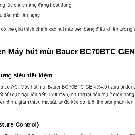
ng lúc chức năng đang hoạt động.
tụ dầu mỡ lâu ngày.
ôi có thể giải thích chính xác nút nào trên bảng điều khiển tương
rên Máy hút mùi Bauer BC70BTC GEN
ng siêu tiết kiệm
ng cơ AC, Máy hút mùi Bauer BC70BTC GEN X4.0 trang bị độn
 hút cực đại (lên đến 1500m³/h) nhưng lại tiêu thụ ít điện năn
n định, giảm thiểu ma sát, từ đó kéo dài tuổi thọ sản phẩm lên 
ture Control)