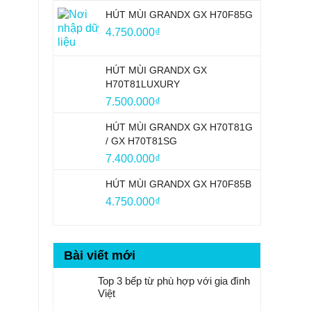
HÚT MÙI GRANDX GX H70F85G
4.750.000
₫
HÚT MÙI GRANDX GX
H70T81LUXURY
7.500.000
₫
HÚT MÙI GRANDX GX H70T81G
/ GX H70T81SG
7.400.000
₫
HÚT MÙI GRANDX GX H70F85B
4.750.000
₫
Bài viết mới
Top 3 bếp từ phù hợp với gia đình
Việt