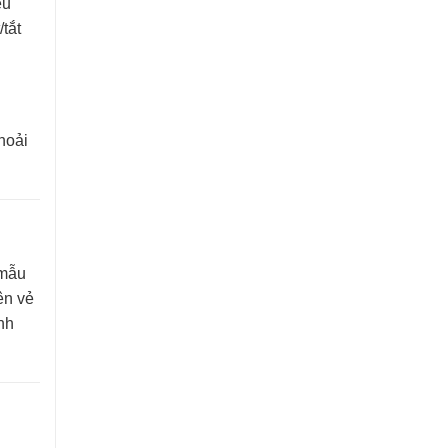
ều
tắt
hoải
 mẫu
ên vẻ
nh