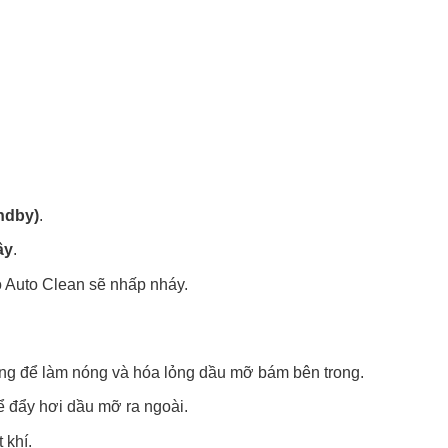
ndby)
.
ây
.
o Auto Clean sẽ nhấp nháy.
ộng để làm nóng và hóa lỏng dầu mỡ bám bên trong.
ể đẩy hơi dầu mỡ ra ngoài.
 khí.