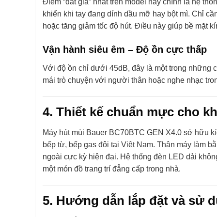
Điểm “đắt giá” nhất trên model này chính là hệ th
khiển khi tay đang dính dầu mỡ hay bột mì. Chỉ cầ
hoặc tăng giảm tốc độ hút. Điều này giúp bề mặt k
Vận hành siêu êm – Độ ồn cực thấp
Với độ ồn chỉ dưới 45dB, đây là một trong những ch
mái trò chuyện với người thân hoặc nghe nhạc tro
4. Thiết kế chuẩn mực cho kh
Máy hút mùi Bauer BC70BTC GEN X4.0 sở hữu kíc
bếp từ, bếp gas đôi tại Việt Nam. Thân máy làm b
ngoài cực kỳ hiện đại. Hệ thống đèn LED dải khôn
một món đồ trang trí đẳng cấp trong nhà.
5. Hướng dẫn lắp đặt và sử 