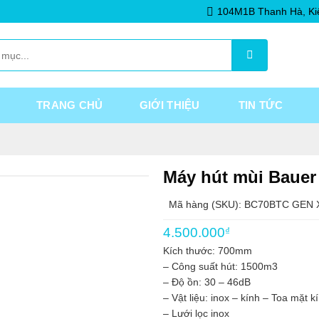
104M1B Thanh Hà, Ki
TRANG CHỦ
GIỚI THIỆU
TIN TỨC
Máy hút mùi Baue
Mã hàng (SKU): BC70BTC GEN 
4.500.000
₫
Kích thước: 700mm
– Công suất hút: 1500m3
– Độ ồn: 30 – 46dB
– Vật liệu: inox – kính – Toa mặt k
– Lưới lọc inox