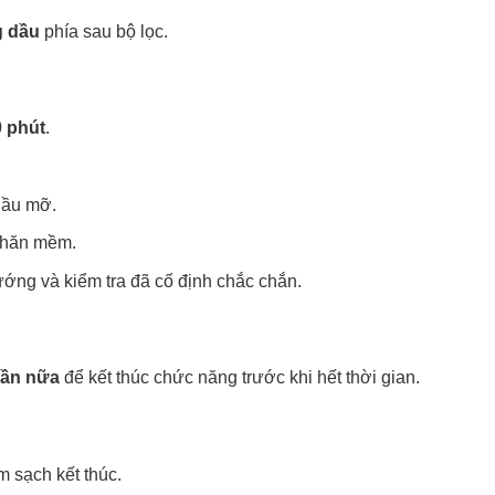
g dầu
phía sau bộ lọc.
0 phút
.
dầu mỡ.
khăn mềm.
ướng và kiểm tra đã cố định chắc chắn.
lần nữa
để kết thúc chức năng trước khi hết thời gian.
m sạch kết thúc.