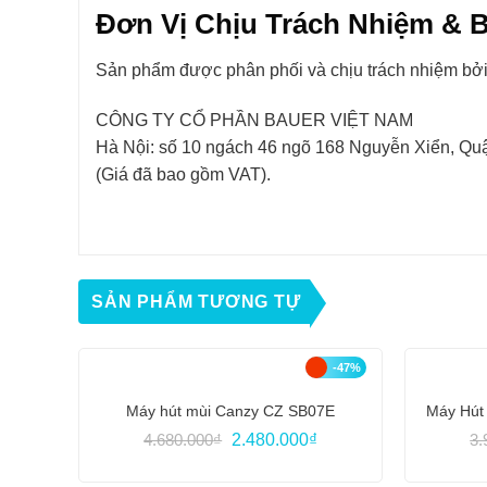
Đơn Vị Chịu Trách Nhiệm & 
Sản phẩm được phân phối và chịu trách nhiệm bởi 
CÔNG TY CỔ PHẦN BAUER VIỆT NAM
Hà Nội: số 10 ngách 46 ngõ 168 Nguyễn Xiển, Q
(Giá đã bao gồm VAT).
SẢN PHẨM TƯƠNG TỰ
-47%
Máy hút mùi Canzy CZ SB07E
Máy Hút
Giá
Giá
4.680.000
₫
2.480.000
₫
3.
gốc
hiện
là:
tại