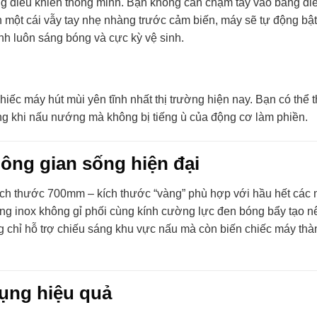
ống điều khiển thông minh. Bạn không cần chạm tay vào bảng đi
n một cái vẫy tay nhẹ nhàng trước cảm biến, máy sẽ tự động bật/
ính luôn sáng bóng và cực kỳ vệ sinh.
iếc máy hút mùi yên tĩnh nhất thị trường hiện nay. Bạn có thể t
ng khi nấu nướng mà không bị tiếng ù của động cơ làm phiền.
ông gian sống hiện đại
h thước 700mm – kích thước “vàng” phù hợp với hầu hết các
ằng inox không gỉ phối cùng kính cường lực đen bóng bẩy tạo n
g chỉ hỗ trợ chiếu sáng khu vực nấu mà còn biến chiếc máy thà
dụng hiệu quả