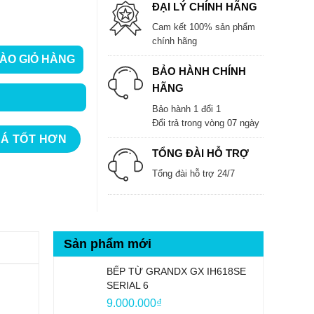
ĐẠI LÝ CHÍNH HÃNG
Cam kết 100% sản phẩm
chính hãng
ÀO GIỎ HÀNG
N X4.0 số lượng
BẢO HÀNH CHÍNH
HÃNG
Bảo hành 1 đổi 1
Đổi trả trong vòng 07 ngày
IÁ TỐT HƠN
TỔNG ĐÀI HỖ TRỢ
Tổng đài hỗ trợ 24/7
Sản phẩm mới
BẾP TỪ GRANDX GX IH618SE
SERIAL 6
9.000.000
₫