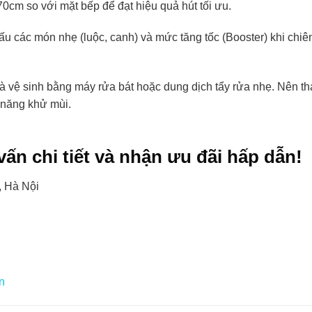
cm so với mặt bếp để đạt hiệu quả hút tối ưu.
 các món nhẹ (luộc, canh) và mức tăng tốc (Booster) khi chiê
và vệ sinh bằng máy rửa bát hoặc dung dịch tẩy rửa nhẹ. Nên th
ả năng khử mùi.
ấn chi tiết và nhận ưu đãi hấp dẫn!
 Hà Nội
vn