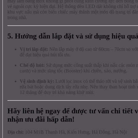
máy làm bằng inox không gỉ phối cùng kính cường lực đen bóng b
vẻ ngoài cực kỳ hiện đại. Hệ thống đèn LED dải không chỉ hỗ trợ 
khu vực nấu mà còn biến chiếc máy thành một món đồ trang trí đẳ
trong nhà.
5. Hướng dẫn lắp đặt và sử dụng hiệu qu
Vị trí lắp đặt:
Nên lắp máy ở độ cao từ 60cm – 70cm so với
để đạt hiệu quả hút tối ưu.
Chế độ hút:
Sử dụng mức công suất thấp khi nấu các món n
canh) và mức tăng tốc (Booster) khi chiên, xào, nướng.
Vệ sinh định kỳ:
Lưới lọc inox có thể tháo rời và vệ sinh 
rửa bát hoặc dung dịch tẩy rửa nhẹ. Nên thay than hoạt tính 
12 tháng để duy trì khả năng khử mùi.
Hãy liên hệ ngay để được tư vấn chi tiết 
nhận ưu đãi hấp dẫn!
Địa chỉ:
104 M1B Thanh Hà, Kiến Hưng, Hà Đông, Hà Nội