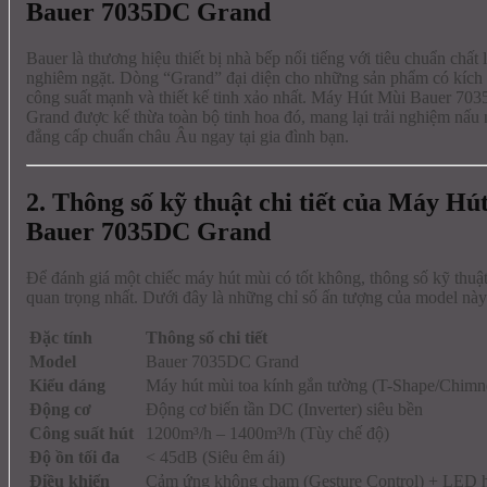
Bauer 7035DC Grand
Bauer là thương hiệu thiết bị nhà bếp nổi tiếng với tiêu chuẩn chất
nghiêm ngặt. Dòng “Grand” đại diện cho những sản phẩm có kích 
công suất mạnh và thiết kế tinh xảo nhất. Máy Hút Mùi Bauer 70
Grand được kế thừa toàn bộ tinh hoa đó, mang lại trải nghiệm nấu
đẳng cấp chuẩn châu Âu ngay tại gia đình bạn.
2. Thông số kỹ thuật chi tiết của Máy Hú
Bauer 7035DC Grand
Để đánh giá một chiếc máy hút mùi có tốt không, thông số kỹ thuật
quan trọng nhất. Dưới đây là những chỉ số ấn tượng của model này
Đặc tính
Thông số chi tiết
Model
Bauer 7035DC Grand
Kiểu dáng
Máy hút mùi toa kính gắn tường (T-Shape/Chimn
Động cơ
Động cơ biến tần DC (Inverter) siêu bền
Công suất hút
1200m³/h – 1400m³/h (Tùy chế độ)
Độ ồn tối đa
< 45dB (Siêu êm ái)
Điều khiển
Cảm ứng không chạm (Gesture Control) + LED h