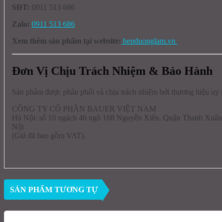
SĐT:
0911 513 686
Zalo:
0911 513 686
Xem thêm sản phẩm tại website:
bepduonglam.vn
Đơn Vị Chịu Trách Nhiệm & Bảo Hành
Sản phẩm được phân phối và chịu trách nhiệm bởi thương hiệu uy t
CÔNG TY CỔ PHẦN BAUER VIỆT NAM
Hà Nội: số 10 ngách 46 ngõ 168 Nguyễn Xiển, Quận Thanh Xuân
Nội
(Giá đã bao gồm VAT).
SẢN PHẨM TƯƠNG TỰ