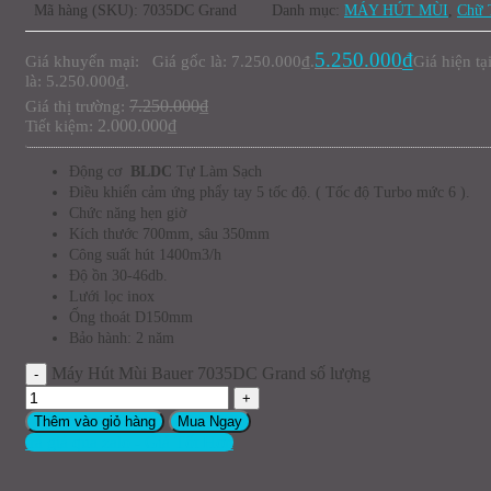
Mã hàng (SKU): 7035DC Grand
Danh mục:
MÁY HÚT MÙI
,
Chữ 
5.250.000
₫
Giá khuyến mại:
Giá gốc là: 7.250.000₫.
Giá hiện tạ
là: 5.250.000₫.
7.250.000
₫
Giá thị trường:
2.000.000
₫
Tiết kiệm:
Động cơ
BLDC
Tự Làm Sạch
Điều khiển cảm ứng phẩy tay 5 tốc độ. ( Tốc độ Turbo mức 6 ).
Chức năng hẹn giờ
Kích thước 700mm, sâu 350mm
Công suất hút 1400m3/h
Độ ồn 30-46db.
Lưới lọc inox
Ống thoát D150mm
Bảo hành: 2 năm
Máy Hút Mùi Bauer 7035DC Grand số lượng
Thêm vào giỏ hàng
Mua Ngay
trả giá qua zalo - Giá Tốt Hơn