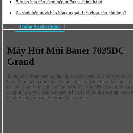
5 lý do bạn nên chọn bếp từ Fuger chính hãng
So sánh bếp từ và bếp hồng ngoại: Lựa chọn nào phù hợp?
Thông tin sản phẩm
Máy Hút Mùi Bauer 7035DC
Grand
Trong phân khúc thiết bị nhà bếp cao cấp, Máy Hút Mùi Bauer 7
Grand không chỉ đơn thuần là một chiếc máy hút khói mà còn là b
của sự sang trọng và hiệu năng vượt trội. Với thiết kế toa kính vát 
cùng động cơ DC siêu tiết kiệm điện, đây chính là giải pháp hoàn 
cho không gian bếp luôn trong lành, sạch sẽ.