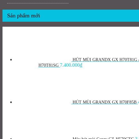
Sản phẩm mới
HÚT MÙI GRANDX GX H70T81G 
7.400.000
₫
H70T81SG
HÚT MÙI GRANDX GX H70F85B
3