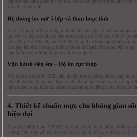
bật/tắt hoặc tăng giảm tốc độ hút. Điều này giúp bề mặt kính luôn
và cực kỳ vệ sinh.
Hệ thống lọc mỡ 5 lớp và than hoạt tính
Máy sử dụng lưới lọc bằng inox thanh cao cấp, có khả năng ngăn
bụi bẩn và dầu mỡ đi vào bên trong động cơ. Kết hợp với bộ lọc th
tính, Máy Hút Mùi Bauer 7035DC Grand có khả năng khử mùi hôi
ăn ngay lập tức và trả lại luồng không khí sạch cho gian bếp, ngay
bạn không có đường ống thoát khí ra ngoài.
Vận hành siêu êm – Độ ồn cực thấp
Với độ ồn chỉ dưới 45dB, đây là một trong những chiếc máy hút mù
nhất thị trường hiện nay. Bạn có thể thoải mái trò chuyện với ngườ
nghe nhạc trong khi nấu nướng mà không bị tiếng ù của động cơ l
4. Thiết kế chuẩn mực cho không gian số
hiện đại
Máy Hút Mùi Bauer 7035DC Grand sở hữu kích thước 700mm – k
“vàng” phù hợp với hầu hết các mẫu bếp từ, bếp gas đôi tại Việt 