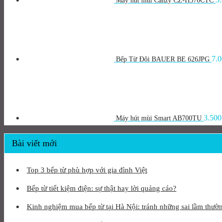
Máy hút mùi Canzy CZ-H570CTC
7.
Bếp Từ Đôi BAUER BE 626JPG
3.500
Máy hút mùi Smart AB700TU
Bài viết mới
Top 3 bếp từ phù hợp với gia đình Việt
Bếp từ tiết kiệm điện: sự thật hay lời quảng cáo?
Kinh nghiệm mua bếp từ tại Hà Nội: tránh những sai lầm thườ