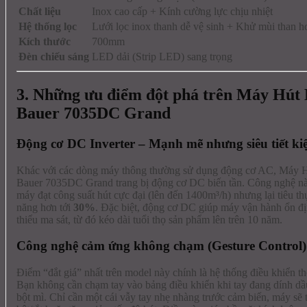
Chất liệu
Inox cao cấp + Kính cường lực chịu nhiệt
Hệ thống lọc
Lưới lọc inox thanh dễ vệ sinh + Khử mùi than ho
Kích thước
700mm
Đèn chiếu sáng
LED dải (Strip LED) sang trọng
3. Những ưu điểm đột phá trên Máy Hút
Bauer 7035DC Grand
Động cơ DC Inverter – Mạnh mẽ nhưng siêu tiết k
Khác với các dòng máy thông thường sử dụng động cơ AC, Máy 
Bauer 7035DC Grand trang bị động cơ DC biến tần. Công nghệ n
máy đạt công suất hút cực đại (lên đến 1400m³/h) nhưng lại tiêu thụ
năng hơn tới
30%
. Đặc biệt, động cơ DC giúp máy vận hành ổn đ
thiểu ma sát, từ đó kéo dài tuổi thọ sản phẩm lên trên 10 năm.
Công nghệ cảm ứng không chạm (Gesture Control)
Điểm “đắt giá” nhất trên model này chính là hệ thống điều khiển t
Bạn không cần chạm tay vào bảng điều khiển khi tay đang dính d
bột mì. Chỉ cần một cái vẫy tay nhẹ nhàng trước cảm biến, máy sẽ