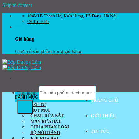
Skip to content
104M1B Thanh Hà, Kiến Hưng, Hà Đông, Hà Nội
0911513686
Giỏ hàng
Giỏ hàng
Chưa có sản phẩm trong giỏ hàng.
Tìm kiếm:
DANH MỤC SẢN PHẨM
TRANG CHỦ
BẾP TỪ
HÚT MÙI
GIỚI THIỆU
CHẬU RỬA BÁT
MÁY RỬA BÁT
CHƯA PHÂN LOẠI
TIN TỨC
BỘ NỒI HÃNG
VÒI RỬA BÁT