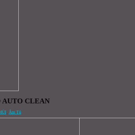
D AUTO CLEAN
MÙI
,
Âm Tủ