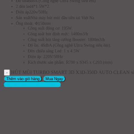
Độ ồn
46dbA (Công nghệ Ultra Swing siêu êm)
2 đèn led
4*1.5W*2
Điện áp
220v/50Hz
Sản xuất
Nhà máy hút mùi đầu tiên tại Việt Na
Ống thoát: Φ150mm
Công suất động cơ: 195W.
Công suất hút định mức: 1400m3/h
Công suất hút tăng cường Booster: 1800m3/h
Độ ồn: 46dbA (Công nghệ Ultra Swing siêu êm).
Đèn chiếu sáng Led: 1 x 4.5W
Điện áp: 220V/50Hz
Kích thước sản phẩm: R700 x S345 x C293 (mm)
HÚT MÙI TURBO SMART 3D X3D-350D AUTO CLEAN số
Thêm vào giỏ hàng
Mua Ngay
trả giá qua zalo - Giá Tốt Hơn