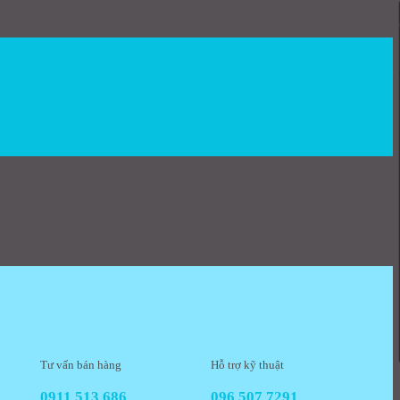
Tư vấn bán hàng
Hỗ trợ kỹ thuật
0911 513 686
096 507 7291