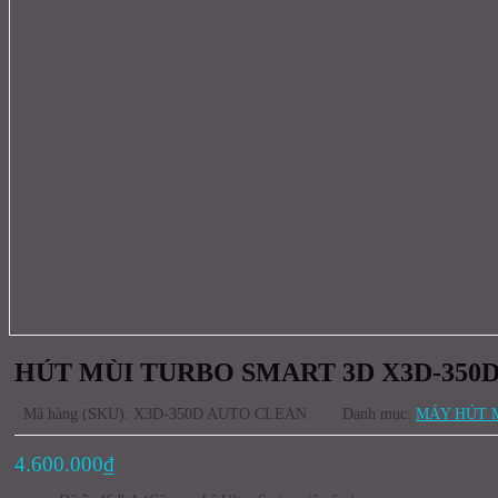
HÚT MÙI TURBO SMART 3D X3D-350
Mã hàng (SKU): X3D-350D AUTO CLEAN
Danh mục:
MÁY HÚT 
4.600.000
₫