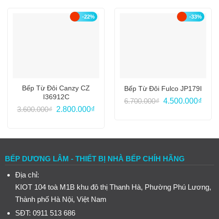
6.080.000₫.
là:
5.990.000₫.
là:
4.500.000₫.
4.200
-22%
-33%
Bếp Từ Đôi Canzy CZ
Bếp Từ Đôi Fulco JP179I
I36912C
Giá
Giá
6.700.000
₫
4.500.000
₫
gốc
hiện
Giá
Giá
3.600.000
₫
2.800.000
₫
là:
tại
gốc
hiện
6.700.000₫.
là:
là:
tại
4.500
3.600.000₫.
là:
2.800.000₫.
BẾP DƯƠNG LÂM - THIẾT BỊ NHÀ BẾP CHÍH HÃNG
Địa chỉ:
KIOT 104 toà M1B khu đô thị Thanh Hà, Phường Phú Lương,
Thành phố Hà Nội, Việt Nam
SĐT: 0911 513 686