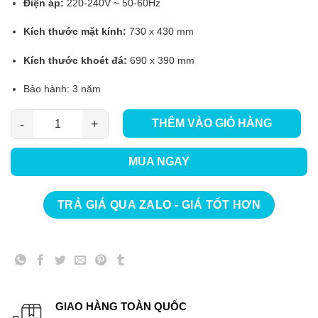
Điện áp:
220-240V ~ 50-60Hz
Kích thước mặt kính:
730 x 430 mm
Kích thước khoét đá:
690 x 390 mm
Bảo hành: 3 năm
THÊM VÀO GIỎ HÀNG
Bếp từ đôi Latino LT MP98 số lượng
MUA NGAY
TRẢ GIÁ QUA ZALO - GIÁ TỐT HƠN
GIAO HÀNG TOÀN QUỐC