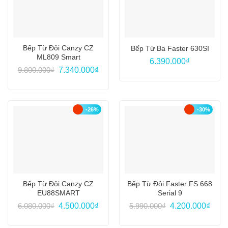
Bếp Từ Đôi Canzy CZ
Bếp Từ Ba Faster 630SI
ML809 Smart
6.390.000
₫
Giá
Giá
9.800.000
₫
7.340.000
₫
gốc
hiện
là:
tại
9.800.000₫.
là:
7.340.000₫.
-26%
-30%
Bếp Từ Đôi Canzy CZ
Bếp Từ Đôi Faster FS 668
EU88SMART
Serial 9
Giá
Giá
Giá
Giá
6.080.000
₫
4.500.000
₫
5.990.000
₫
4.200.000
₫
gốc
hiện
gốc
hiện
là:
tại
là:
tại