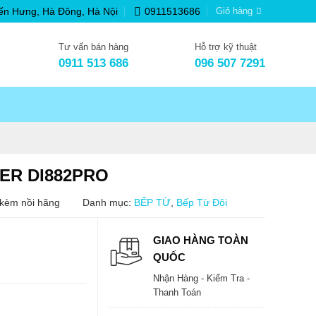
ến Hưng, Hà Đông, Hà Nội
0911513686
Giỏ hàng
Tư vấn bán hàng
Hỗ trợ kỹ thuật
0911 513 686
096 507 7291
ER DI882PRO
kèm nồi hãng
Danh mục:
BẾP TỪ
,
Bếp Từ Đôi
Giá
hiện
GIAO HÀNG TOÀN
tại
QUỐC
là:
8.200.000₫.
Nhận Hàng - Kiểm Tra -
Thanh Toán