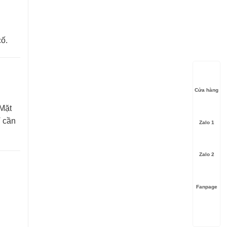
cố.
Cửa hàng
 Mặt
ỉ cần
Zalo 1
Zalo 2
Fanpage