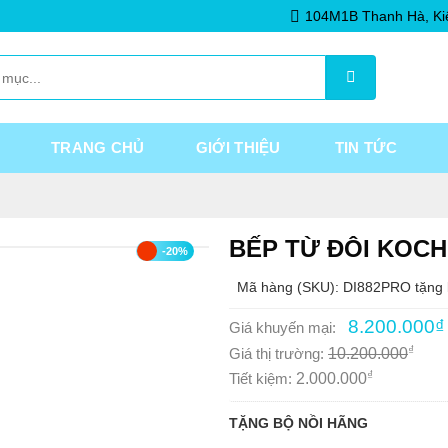
104M1B Thanh Hà, Ki
TRANG CHỦ
GIỚI THIỆU
TIN TỨC
BẾP TỪ ĐÔI KOCH
-20%
Mã hàng (SKU): DI882PRO tặng 
Giá
8.200.000
₫
Giá khuyến mại:
gốc
₫
Giá thị trường:
10.200.000
là:
10.200.000₫.
₫
Tiết kiệm:
2.000.000
TẶNG BỘ NỒI HÃNG