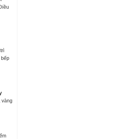
Điều
rì
, bếp
y
à vàng
iểm