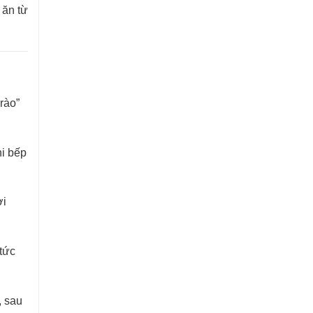
 ăn từ
rào”
hi bếp
ời
tức
, sau