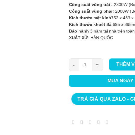
Công suất vùng trái :
2300W (Bo
Công suất vùng phải:
2000W (Bo
Kích thước mặt kính
752 x 433 
Kích thước khoét đá
695 x 395
Bảo hành
3 năm tại nhà trên toà
XUẤT XỨ
: HÀN QUỐC
THÊM V
BẾP TỪ ĐÔI KOCHER DI882PRO
MUA NGAY
TRẢ GIÁ QUA ZALO - G