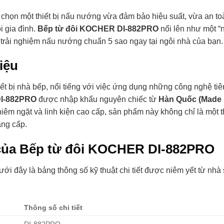
chọn một thiết bị nấu nướng vừa đảm bảo hiệu suất, vừa an toà
i gia đình.
Bếp từ đôi KOCHER DI-882PRO
nổi lên như một “
trải nghiệm nấu nướng chuẩn 5 sao ngay tại ngôi nhà của bạn.
iệu
 bị nhà bếp, nổi tiếng với việc ứng dụng những công nghệ tiên
DI-882PRO
được nhập khẩu nguyên chiếc từ
Hàn Quốc (Made 
hiêm ngặt và linh kiện cao cấp, sản phẩm này không chỉ là một th
ẳng cấp.
ết của Bếp từ đôi KOCHER DI-882PRO
ới đây là bảng thông số kỹ thuật chi tiết được niêm yết từ nhà
Thông số chi tiết
DI-882PRO