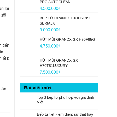
PRO AUTOCLEAN
n lại
4.500.000
₫
ngôi
BẾP TỪ GRANDX GX IH618SE
SERIAL 6
9.000.000
₫
HÚT MÙI GRANDX GX H70F85G
 tiến
4.750.000
₫
in
iết bị
HÚT MÙI GRANDX GX
H70T81LUXURY
7.500.000
₫
Bài viết mới
 sản
Top 3 bếp từ phù hợp với gia đình
Việt
Bếp từ tiết kiệm điện: sự thật hay