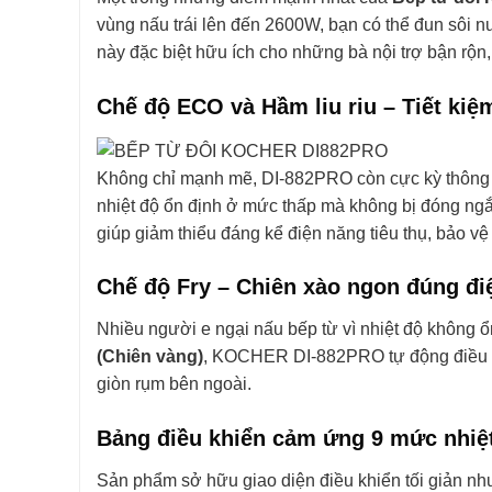
vùng nấu trái lên đến 2600W, bạn có thể đun sôi n
này đặc biệt hữu ích cho những bà nội trợ bận rộn, 
Chế độ ECO và Hầm liu riu – Tiết kiệ
Không chỉ mạnh mẽ, DI-882PRO còn cực kỳ thông
nhiệt độ ổn định ở mức thấp mà không bị đóng ngắt
giúp giảm thiểu đáng kể điện năng tiêu thụ, bảo vệ 
Chế độ Fry – Chiên xào ngon đúng đi
Nhiều người e ngại nấu bếp từ vì nhiệt độ không ổ
(Chiên vàng)
, KOCHER DI-882PRO tự động điều ch
giòn rụm bên ngoài.
Bảng điều khiển cảm ứng 9 mức nhiệ
Sản phẩm sở hữu giao diện điều khiển tối giản n