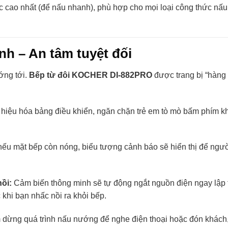
 cao nhất (để nấu nhanh), phù hợp cho mọi loại công thức nấu
nh – An tâm tuyệt đối
ớng tới.
Bếp từ đôi KOCHER DI-882PRO
được trang bị “hàng 
hiệu hóa bảng điều khiển, ngăn chặn trẻ em tò mò bấm phím k
nếu mặt bếp còn nóng, biểu tượng cảnh báo sẽ hiển thị để ngư
ồi:
Cảm biến thông minh sẽ tự động ngắt nguồn điện ngay lập 
 khi bạn nhấc nồi ra khỏi bếp.
dừng quá trình nấu nướng để nghe điện thoại hoặc đón khách