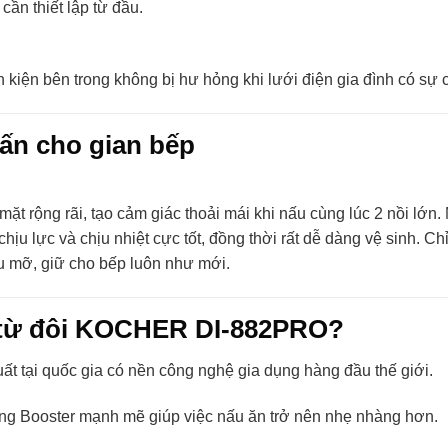
cần thiết lập từ đầu.
kiện bên trong không bị hư hỏng khi lưới điện gia đình có sự 
hấn cho gian bếp
 mặt rộng rãi, tạo cảm giác thoải mái khi nấu cùng lúc 2 nồi lớn.
ịu lực và chịu nhiệt cực tốt, đồng thời rất dễ dàng vệ sinh. Ch
ầu mỡ, giữ cho bếp luôn như mới.
p từ đôi KOCHER DI-882PRO?
 tại quốc gia có nền công nghệ gia dụng hàng đầu thế giới.
g Booster mạnh mẽ giúp việc nấu ăn trở nên nhẹ nhàng hơn.