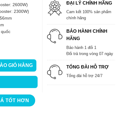
ĐẠI LÝ CHÍNH HÃNG
oster: 2600W)
oster: 2300W)
Cam kết 100% sản phẩm
x 56mm
chính hãng
mm
BẢO HÀNH CHÍNH
n quốc
HÃNG
Bảo hành 1 đổi 1
Đổi trả trong vòng 07 ngày
ÀO GIỎ HÀNG
TỔNG ĐÀI HỖ TRỢ
 số lượng
Tổng đài hỗ trợ 24/7
IÁ TỐT HƠN