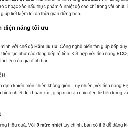
ước hoặc xào nấu thực phẩm ở nhiệt độ cao chỉ trong vài phút. 
giúp tiết kiệm tối đa thời gian đứng bếp.
m điện năng tối ưu
 minh với chế độ
Hầm liu riu
. Công nghệ biến tần giúp bếp duy t
 liên tục như các dòng bếp rẻ tiền. Kết hợp với tính năng
ECO
túi tiền của gia đình bạn.
ệu
n định khiến món chiên không giòn. Tuy nhiên, với tính năng
Fr
ỉnh nhiệt độ chuẩn xác, giúp món ăn chín đều từ bên trong v
t
hưng hiệu quả. Với
9 mức nhiệt
tùy chỉnh, bạn có thể dễ dàng k