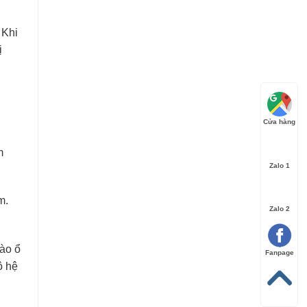
 Khi
ị
Cửa hàng
m
Zalo 1
m.
Zalo 2
vào ổ
Fanpage
ộ hệ