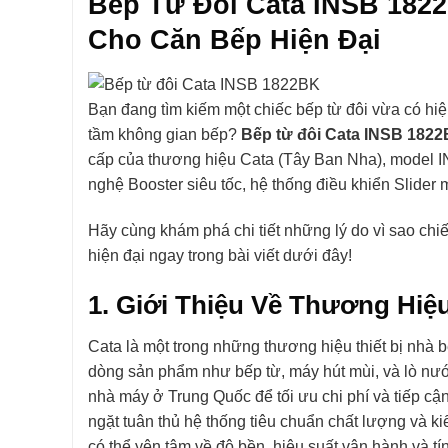
Bếp Từ Đôi Cata INSB 182
Cho Căn Bếp Hiện Đại
Bạn đang tìm kiếm một chiếc bếp từ đôi vừa có hi
tầm không gian bếp?
Bếp từ đôi Cata INSB 182
cấp của thương hiệu Cata (Tây Ban Nha), model 
nghệ Booster siêu tốc, hệ thống điều khiển Slider 
Hãy cùng khám phá chi tiết những lý do vì sao chiế
hiện đại ngay trong bài viết dưới đây!
1. Giới Thiệu Về Thương Hiệ
Cata là một trong những thương hiệu thiết bị nhà bế
dòng sản phẩm như bếp từ, máy hút mùi, và lò n
nhà máy ở Trung Quốc để tối ưu chi phí và tiếp c
ngặt tuân thủ hệ thống tiêu chuẩn chất lượng và k
có thể yên tâm về độ bền, hiệu suất vận hành và t