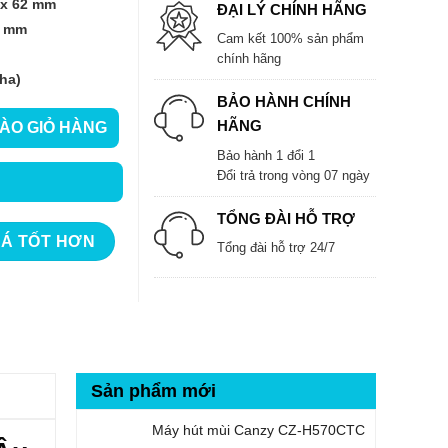
 x 62 mm
ĐẠI LÝ CHÍNH HÃNG
5 mm
Cam kết 100% sản phẩm
chính hãng
ha)
BẢO HÀNH CHÍNH
HÃNG
ÀO GIỎ HÀNG
ố lượng
Bảo hành 1 đổi 1
Đổi trả trong vòng 07 ngày
TỔNG ĐÀI HỖ TRỢ
IÁ TỐT HƠN
Tổng đài hỗ trợ 24/7
Sản phẩm mới
Máy hút mùi Canzy CZ-H570CTC