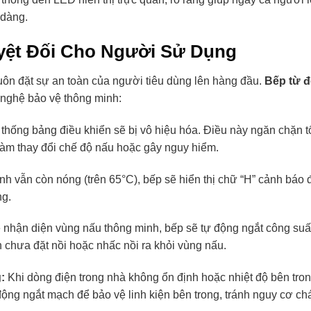
 dàng.
uyệt Đối Cho Người Sử Dụng
ôn đặt sự an toàn của người tiêu dùng lên hàng đầu.
Bếp từ đ
 nghệ bảo vệ thông minh:
 thống bảng điều khiển sẽ bị vô hiệu hóa. Điều này ngăn chặn t
 làm thay đổi chế độ nấu hoặc gây nguy hiểm.
ính vẫn còn nóng (trên 65°C), bếp sẽ hiển thị chữ “H” cảnh báo 
ng.
nhận diện vùng nấu thông minh, bếp sẽ tự động ngắt công suấ
 chưa đặt nồi hoặc nhấc nồi ra khỏi vùng nấu.
:
Khi dòng điện trong nhà không ổn định hoặc nhiệt độ bên tro
động ngắt mạch để bảo vệ linh kiện bên trong, tránh nguy cơ ch