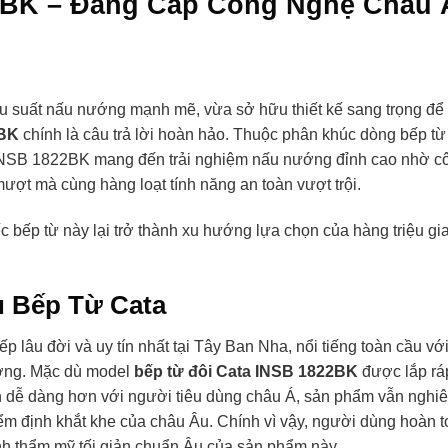
2BK – Đẳng Cấp Công Nghệ Châu 
ệu suất nấu nướng mạnh mẽ, vừa sở hữu thiết kế sang trọng để
2BK
chính là câu trả lời hoàn hảo. Thuộc phân khúc dòng bếp từ
INSB 1822BK mang đến trải nghiệm nấu nướng đỉnh cao nhờ c
mượt mà cùng hàng loạt tính năng an toàn vượt trội.
c bếp từ này lại trở thành xu hướng lựa chọn của hàng triệu gi
u Bếp Từ Cata
p lâu đời và uy tín nhất tại Tây Ban Nha, nổi tiếng toàn cầu vớ
ướng. Mặc dù model
bếp từ đôi Cata INSB 1822BK
được lắp ráp
ận dễ dàng hơn với người tiêu dùng châu Á, sản phẩm vẫn nghi
iểm định khắt khe của châu Âu. Chính vì vậy, người dùng hoàn 
ính thẩm mỹ tối giản chuẩn Âu của sản phẩm này.