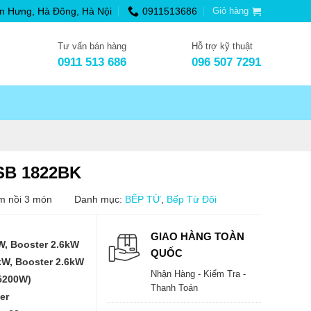
n Hưng, Hà Đông, Hà Nội
0911513686
Giỏ hàng
Tư vấn bán hàng
Hỗ trợ kỹ thuật
0911 513 686
096 507 7291
NSB 1822BK
m nồi 3 món
Danh mục:
BẾP TỪ
,
Bếp Từ Đôi
GIAO HÀNG TOÀN
, Booster 2.6kW
QUỐC
W, Booster 2.6kW
Nhận Hàng - Kiểm Tra -
5200W)
Thanh Toán
er