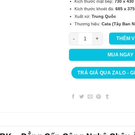
Kích thước mặt bếp:
730 x 430
Kích thước khoét đá:
685 x 37
Xuất xứ:
Trung Quốc
Thương hiệu:
Cata (Tây Ban N
THÊM V
Bếp từ đôi Cata INSB 1822BK s
MUA NGAY
TRẢ GIÁ QUA ZALO - G