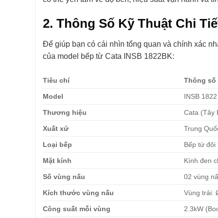
2. Thông Số Kỹ Thuật Chi Ti
Để giúp bạn có cái nhìn tổng quan và chính xác nhất
của model bếp từ Cata INSB 1822BK:
Tiêu chí
Thông số k
Model
INSB 1822
Thương hiệu
Cata (Tây
Xuất xứ
Trung Quố
Loại bếp
Bếp từ đôi
Mặt kính
Kính đen c
Số vùng nấu
02 vùng nấ
Kích thước vùng nấu
Vùng trái
Công suất mỗi vùng
2.3kW (Boo