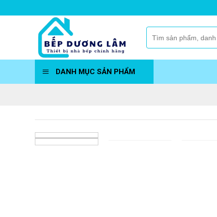
Skip
to
content
Tìm
kiếm:
DANH MỤC SẢN PHẨM