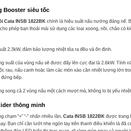
 Booster siêu tốc
ôi Cata INSB 1822BK
chính là hiệu suất nấu nướng đáng nể. 
ho phép bạn thoải mái sử dụng các loại xoong, nồi, chảo có k
ất 2.3kW, đảm bảo lượng nhiệt tỏa ra đều và ổn định.
ông suất của vùng nấu sẽ được đẩy lên cực đại là 2.6kW. Tính n
ộc rau, nấu canh hoặc làm các món xào cần nhiệt lượng lớn tr
n đứng bếp.
g song cả 2 vùng nấu một cách mượt mà, không lo bị yếu nhiệt
lider thông minh
 chạm “+” “-” nhấn nhiều lần,
Cata INSB 1822BK
được trang 
y. Bạn chỉ cần lướt nhẹ ngón tay trên thanh điều khiển là đã c
hống đèn LED hiển thị trực quan, rõ ràng giúp ngay cả người 