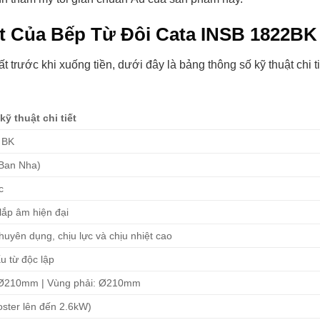
ết Của Bếp Từ Đôi Cata INSB 1822BK
 trước khi xuống tiền, dưới đây là bảng thông số kỹ thuật chi ti
ỹ thuật chi tiết
 BK
 Ban Nha)
c
 lắp âm hiện đại
huyên dụng, chịu lực và chịu nhiệt cao
u từ độc lập
: Ø210mm | Vùng phải: Ø210mm
ster lên đến 2.6kW)