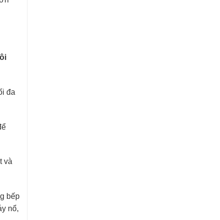
ôi
ối đa
để
t và
ng bếp
áy nổ,