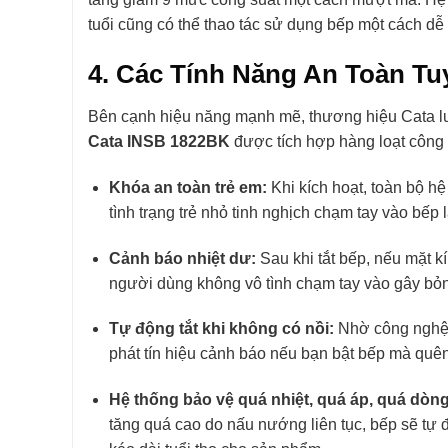
tuổi cũng có thể thao tác sử dụng bếp một cách dễ
4. Các Tính Năng An Toàn T
Bên cạnh hiệu năng mạnh mẽ, thương hiệu Cata lu
Cata INSB 1822BK
được tích hợp hàng loạt công
Khóa an toàn trẻ em:
Khi kích hoạt, toàn bộ hệ
tình trạng trẻ nhỏ tinh nghịch chạm tay vào bếp
Cảnh báo nhiệt dư:
Sau khi tắt bếp, nếu mặt k
người dùng không vô tình chạm tay vào gây bỏ
Tự động tắt khi không có nồi:
Nhờ công nghệ 
phát tín hiệu cảnh báo nếu bạn bật bếp mà quên
Hệ thống bảo vệ quá nhiệt, quá áp, quá dòng
tăng quá cao do nấu nướng liên tục, bếp sẽ tự 