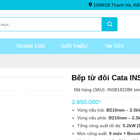
104M1B Thanh Hà, Kiế
TRANG CHỦ
GIỚI THIỆU
TIN TỨC
Bếp từ đôi Cata I
Mã hàng (SKU): INSB1822BK kè
3.950.000
₫
Vùng nấu trái:
Ø210mm – 2.3kW
Vùng nấu phải:
Ø210mm – 2.3k
Tổng công suất tối đa:
5.2kW (
Mức công suất:
9 mức + Boost