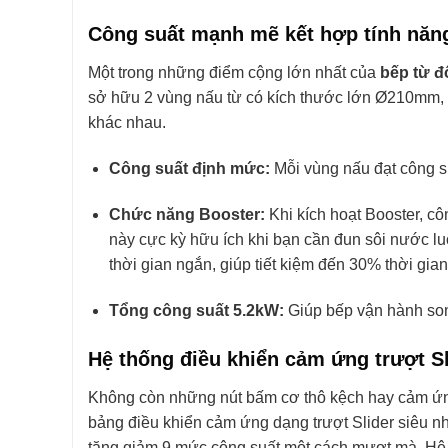
Công suất mạnh mẽ kết hợp tính năng
Một trong những điểm cộng lớn nhất của
bếp từ đ
sở hữu 2 vùng nấu từ có kích thước lớn Ø210mm, c
khác nhau.
Công suất định mức:
Mỗi vùng nấu đạt công su
Chức năng Booster:
Khi kích hoạt Booster, c
này cực kỳ hữu ích khi bạn cần đun sôi nước lu
thời gian ngắn, giúp tiết kiệm đến 30% thời gia
Tổng công suất 5.2kW:
Giúp bếp vận hành son
Hệ thống điều khiển cảm ứng trượt S
Không còn những nút bấm cơ thô kệch hay cảm ứng
bảng điều khiển cảm ứng dạng trượt Slider siêu nhạ
tăng giảm 9 mức công suất một cách mượt mà. Hệ t