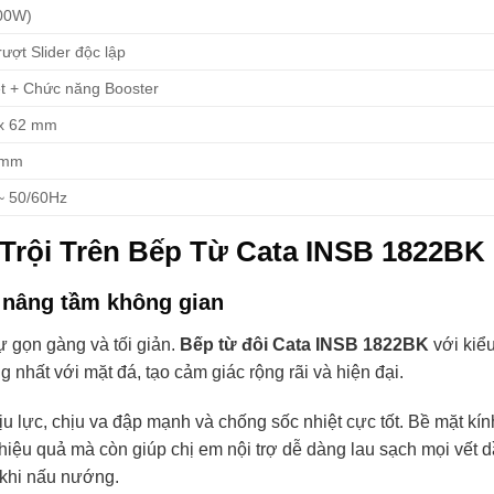
00W)
ượt Slider độc lập
t + Chức năng Booster
 x 62 mm
 mm
~ 50/60Hz
Trội Trên Bếp Từ Cata INSB 1822BK
à nâng tầm không gian
ự gọn gàng và tối giản.
Bếp từ đôi Cata INSB 1822BK
với kiể
nhất với mặt đá, tạo cảm giác rộng rãi và hiện đại.
 lực, chịu va đập mạnh và chống sốc nhiệt cực tốt. Bề mặt kín
ệu quả mà còn giúp chị em nội trợ dễ dàng lau sạch mọi vết 
 khi nấu nướng.