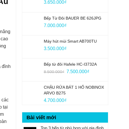
Âu
3.650.000
₫
Bếp Từ Đôi BAUER BE 626JPG
7.000.000
₫
 nâng
 cao
Máy hút mùi Smart AB700TU
ông
3.500.000
₫
Bếp từ đôi Hafele HC-I3732A
a đình
Giá
Giá
7.500.000
₫
8.500.000
₫
gốc
hiện
là:
tại
CHẬU RỬA BÁT 1 HỐ NOBINOX
8.500.000₫.
là:
ARVO B275
7.500.000₫.
i các
4.700.000
₫
 tại
êm
Bài viết mới
toàn
Top 3 bếp từ phù hợp với gia đình