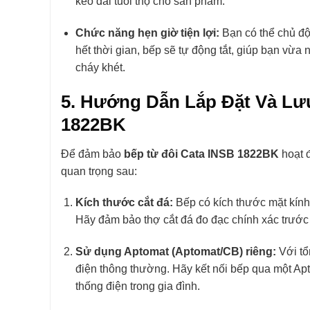
kéo dài tuổi thọ cho sản phẩm.
Chức năng hẹn giờ tiện lợi:
Bạn có thể chủ độ
hết thời gian, bếp sẽ tự động tắt, giúp bạn vừa
cháy khét.
5. Hướng Dẫn Lắp Đặt Và Lư
1822BK
Để đảm bảo
bếp từ đôi Cata INSB 1822BK
hoạt đ
quan trọng sau:
Kích thước cắt đá:
Bếp có kích thước mặt kính
Hãy đảm bảo thợ cắt đá đo đạc chính xác trước k
Sử dụng Aptomat (Aptomat/CB) riêng:
Với tổ
điện thông thường. Hãy kết nối bếp qua một Ap
thống điện trong gia đình.