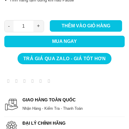
Tính năng tạm dừng khi nấu Pause
THÊM VÀO GIỎ HÀNG
Bếp Từ Đôi Canzy CZ-TL88S99 MAX số lượng
MUA NGAY
TRẢ GIÁ QUA ZALO - GIÁ TỐT HƠN
GIAO HÀNG TOÀN QUỐC
Nhận Hàng - Kiểm Tra - Thanh Toán
ĐẠI LÝ CHÍNH HÃNG