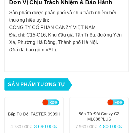
Đơn Vị Chịu Trách Nhiệm & Bảo Hành
Sản phẩm được phân phối và chịu trách nhiệm bởi
thương hiệu uy tín:
CÔNG TY CỔ PHẦN CANZY VIỆT NAM
Địa chỉ: C15-C16, Khu đấu giá Tân Triều, đường Yên
Xá, Phường Hà Đông, Thành phố Hà Nội.
(Giá đã bao gồm VAT).
SẢN PHẨM TƯƠNG TỰ
-23%
-40%
Bếp Từ Đôi Canzy CZ
Bếp Từ Đôi FASTER 9999H
ML888PLUS
Giá
Giá
Giá
Giá
4.780.000
₫
3.690.000
₫
7.960.000
₫
4.800.000
₫
gốc
hiện
gốc
hiện