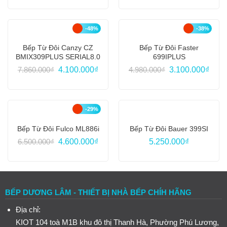
là:
tại
là:
tại
4.780.000₫.
là:
7.960.000₫.
là:
3.690.000₫.
4.800
-48%
-38%
Bếp Từ Đôi Canzy CZ
Bếp Từ Đôi Faster
BMIX309PLUS SERIAL8.0
699IPLUS
Giá
Giá
Giá
Giá
7.860.000
₫
4.100.000
₫
4.980.000
₫
3.100.000
₫
gốc
hiện
gốc
hiện
là:
tại
là:
tại
7.860.000₫.
là:
4.980.000₫.
là:
4.100.000₫.
3.100
-29%
Bếp Từ Đôi Fulco ML886i
Bếp Từ Đôi Bauer 399SI
Giá
Giá
6.500.000
₫
4.600.000
₫
5.250.000
₫
gốc
hiện
là:
tại
6.500.000₫.
là:
4.600.000₫.
BẾP DƯƠNG LÂM - THIẾT BỊ NHÀ BẾP CHÍH HÃNG
Địa chỉ:
KIOT 104 toà M1B khu đô thị Thanh Hà, Phường Phú Lương,