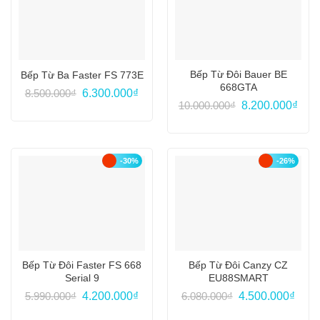
Bếp Từ Đôi Bauer BE
Bếp Từ Ba Faster FS 773E
668GTA
Giá
Giá
8.500.000
₫
6.300.000
₫
gốc
hiện
Giá
Giá
10.000.000
₫
8.200.000
₫
là:
tại
gốc
hiện
8.500.000₫.
là:
là:
tại
6.300.000₫.
10.000.000₫.
là:
8.20
-30%
-26%
Bếp Từ Đôi Faster FS 668
Bếp Từ Đôi Canzy CZ
Serial 9
EU88SMART
Giá
Giá
Giá
Giá
5.990.000
₫
4.200.000
₫
6.080.000
₫
4.500.000
₫
gốc
hiện
gốc
hiện
là:
tại
là:
tại