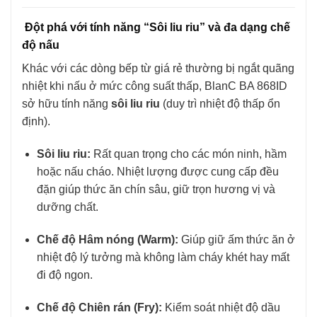
Đột phá với tính năng “Sôi liu riu” và đa dạng chế
độ nấu
Khác với các dòng bếp từ giá rẻ thường bị ngắt quãng
nhiệt khi nấu ở mức công suất thấp, BlanC BA 868ID
sở hữu tính năng
sôi liu riu
(duy trì nhiệt độ thấp ổn
định).
Sôi liu riu:
Rất quan trọng cho các món ninh, hầm
hoặc nấu cháo. Nhiệt lượng được cung cấp đều
đặn giúp thức ăn chín sâu, giữ trọn hương vị và
dưỡng chất.
Chế độ Hâm nóng (Warm):
Giúp giữ ấm thức ăn ở
nhiệt độ lý tưởng mà không làm cháy khét hay mất
đi độ ngon.
Chế độ Chiên rán (Fry):
Kiểm soát nhiệt độ dầu