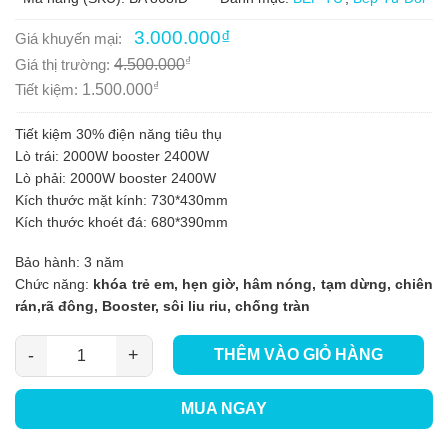
Giá
Giá
3.000.000
₫
Giá khuyến mại:
gốc
hiện
₫
Giá thị trường:
4.500.000
là:
tại
4.500.000₫.
là:
₫
Tiết kiệm:
1.500.000
3.000.000₫.
Tiết kiệm 30% điện năng tiêu thụ
Lò trái: 2000W booster 2400W
Lò phải: 2000W booster 2400W
Kích thước mặt kính: 730*430mm
Kích thước khoét đá: 680*390mm
Bảo hành: 3 năm
Chức năng:
khóa trẻ em, hẹn giờ, hâm nóng, tạm dừng, chiên
rán,rã đông, Booster, sôi liu riu, chống tràn
THÊM VÀO GIỎ HÀNG
Bếp từ đôi BlanC BA 868ID số lượng
MUA NGAY