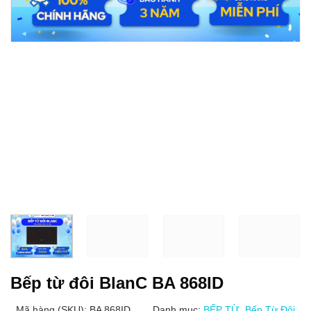
Bếp từ đôi BlanC BA 868ID
Mã hàng (SKU): BA 868ID
Danh mục:
BẾP TỪ
,
Bếp Từ Đôi