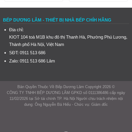
5.990.000₫.
là:
6.080.000₫.
là:
4.200.000₫.
4.500
BẾP DƯƠNG LÂM - THIẾT BỊ NHÀ BẾP CHÍH HÃNG
Địa chỉ:
KIOT 104 toà M1B khu đô thị Thanh Hà, Phường Phú Lương,
Thành phố Hà Nội, Việt Nam
SĐT: 0911 513 686
Zalo: 0911 513 686
Lâm
Bản Quyền Thuộc Về Bếp Dương Lâm Copyright 2026 ©
CÔNG TY TNHH BẾP DƯƠNG LÂM GPKD số 0111386486 cấp ngày
11/02/2026 tại Sở tài chính TP. Hà Nội Người chịu trách nhiệm nội
dung: Ông Nguyễn Bá Hiếu - Chức vụ: Giám đốc