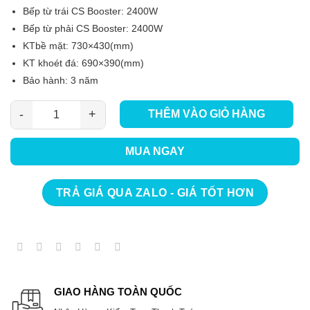
Bếp từ trái CS Booster: 2400W
Bếp từ phải CS Booster: 2400W
KTbề mặt: 730×430(mm)
KT khoét đá: 690×390(mm)
Bảo hành: 3 năm
THÊM VÀO GIỎ HÀNG
Bếp Từ Canzy CZ-EU969 Smart Serial 8.0 số lượng
MUA NGAY
TRẢ GIÁ QUA ZALO - GIÁ TỐT HƠN
GIAO HÀNG TOÀN QUỐC