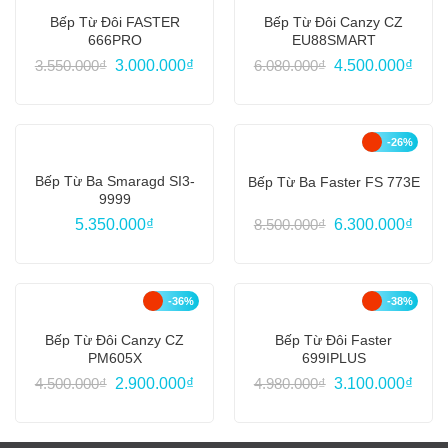
Bếp Từ Đôi FASTER
Bếp Từ Đôi Canzy CZ
666PRO
EU88SMART
Giá
Giá
Giá
Giá
3.550.000
₫
3.000.000
₫
6.080.000
₫
4.500.000
₫
gốc
hiện
gốc
hiện
là:
tại
là:
tại
3.550.000₫.
là:
6.080.000₫.
là:
3.000.000₫.
4.500
-26%
Bếp Từ Ba Smaragd SI3-
Bếp Từ Ba Faster FS 773E
9999
Giá
Giá
5.350.000
₫
8.500.000
₫
6.300.000
₫
gốc
hiện
là:
tại
8.500.000₫.
là:
6.300
-36%
-38%
Bếp Từ Đôi Canzy CZ
Bếp Từ Đôi Faster
PM605X
699IPLUS
Giá
Giá
Giá
Giá
4.500.000
₫
2.900.000
₫
4.980.000
₫
3.100.000
₫
gốc
hiện
gốc
hiện
là:
tại
là:
tại
4.500.000₫.
là:
4.980.000₫.
là:
2.900.000₫.
3.100