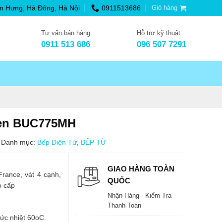
n Hưng, Hà Đông, Hà Nội
0911513686
Giỏ hàng
Tư vấn bán hàng
Hỗ trợ kỹ thuật
0911 513 686
096 507 7291
hen BUC775MH
Danh mục:
Bếp Điện Từ
,
BẾP TỪ
GIAO HÀNG TOÀN
rance, vát 4 cạnh,
QUỐC
o cấp
Nhận Hàng - Kiểm Tra -
Thanh Toán
ức nhiệt 60oC.