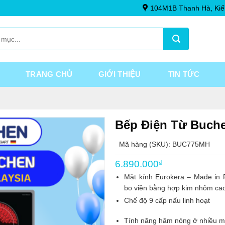
104M1B Thanh Hà, Kiế
TRANG CHỦ
GIỚI THIỆU
TIN TỨC
Bếp Điện Từ Buc
Mã hàng (SKU): BUC775MH
6.890.000
₫
Mặt kính Eurokera – Made in F
bo viền bằng hợp kim nhôm ca
Chế độ 9 cấp nấu linh hoạt
Tính năng hâm nóng ở nhiều m