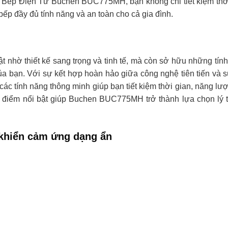
i Bếp Điện Từ Buchen BUC775MH, bạn không chỉ tiết kiệm thờ
p đầy đủ tính năng và an toàn cho cả gia đình.
hờ thiết kế sang trọng và tinh tế, mà còn sở hữu những tín
ủa bạn. Với sự kết hợp hoàn hảo giữa công nghệ tiên tiến và s
các tính năng thông minh giúp bạn tiết kiệm thời gian, năng lư
 điểm nổi bật giúp Buchen BUC775MH trở thành lựa chọn lý
 khiển cảm ứng dạng ẩn