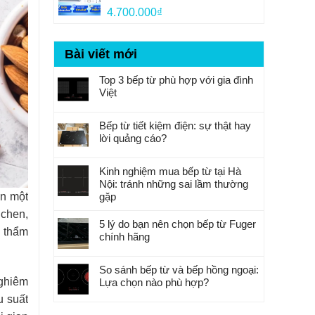
7.500.000₫.
4.700.000
₫
Bài viết mới
Top 3 bếp từ phù hợp với gia đình
Việt
Bếp từ tiết kiệm điện: sự thật hay
lời quảng cáo?
Kinh nghiệm mua bếp từ tại Hà
Nội: tránh những sai lầm thường
gặp
ến một
uchen,
5 lý do bạn nên chọn bếp từ Fuger
h thẩm
chính hãng
So sánh bếp từ và bếp hồng ngoại:
nghiêm
Lựa chọn nào phù hợp?
 suất