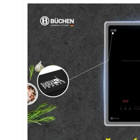
Một trong những điểm nổi bật khiến Bếp Điện Từ 
xuất tại Pháp, được biết đến với độ bền và khả n
cao, dễ dàng lau chùi và duy trì vẻ đẹp bền lâu.
tầm giá trị thẩm mỹ cho không gian bếp mà còn gi
rằng bếp luôn giữ được vẻ mới mẻ dù sử dụng lâu 