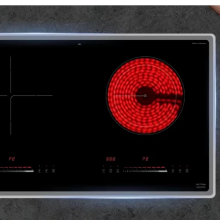
Buchen BUC775MH trở nên khác biệt chính là mặt kính Euroker
ăng chống trầy xước tuyệt vời. Mặt kính này có khả năng chịu
 Các cạnh vát tinh tế cùng viền hợp kim nhôm cao cấp không ch
úp bảo vệ bề mặt bếp khỏi các tác động bên ngoài. Điều này đ
dài.