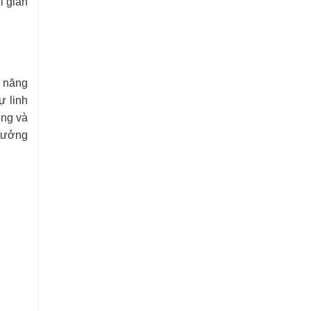
i gian
h năng
ự linh
ợng và
 tưởng