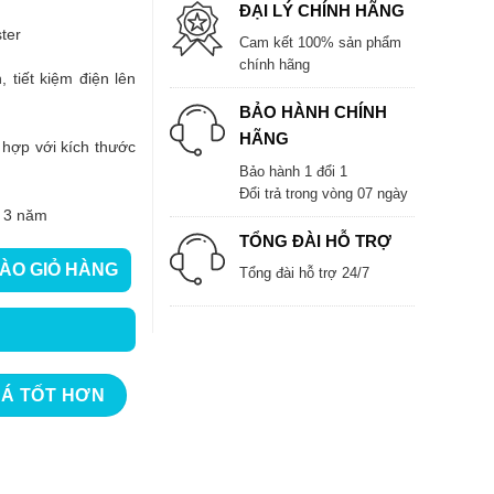
ĐẠI LÝ CHÍNH HÃNG
ter
Cam kết 100% sản phẩm
chính hãng
 tiết kiệm điện lên
BẢO HÀNH CHÍNH
HÃNG
 hợp với kích thước
Bảo hành 1 đổi 1
Đổi trả trong vòng 07 ngày
 3 năm
TỔNG ĐÀI HỖ TRỢ
ÀO GIỎ HÀNG
Tổng đài hỗ trợ 24/7
 số lượng
IÁ TỐT HƠN