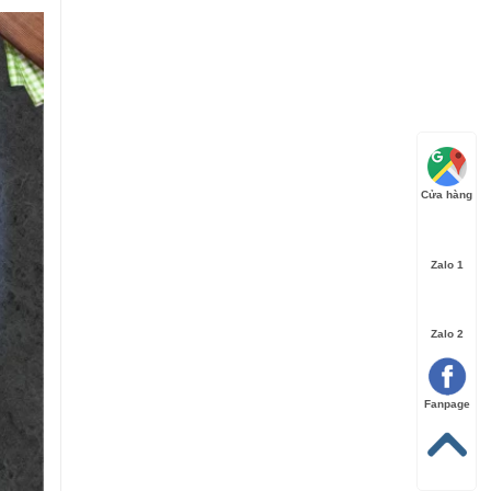
Cửa hàng
Zalo 1
Zalo 2
a, sản
 nhiệt
Fanpage
ỉ nâng
ảm bảo