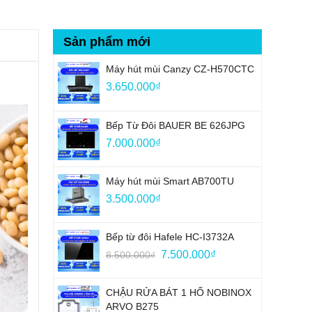
Sản phẩm mới
Máy hút mùi Canzy CZ-H570CTC
3.650.000
₫
Bếp Từ Đôi BAUER BE 626JPG
7.000.000
₫
Máy hút mùi Smart AB700TU
3.500.000
₫
Bếp từ đôi Hafele HC-I3732A
Giá
Giá
7.500.000
₫
8.500.000
₫
gốc
hiện
là:
tại
CHẬU RỬA BÁT 1 HỐ NOBINOX
8.500.000₫.
là:
ARVO B275