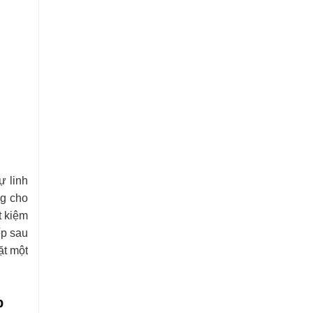
ng cho
t kiệm
ếp sau
ặt một
p