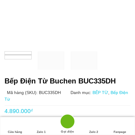
Bếp Điện Từ Buchen BUC335DH
Mã hàng (SKU): BUC335DH
Danh mục:
BẾP TỪ
,
Bếp Điện
Từ
4.890.000
₫
Hiển thị cảnh báo dư nhiệt, bộ điều nhiệt an toàn cho bếp.
Công nghệ inverter thông minh tiết kiệm 30% điện năng
Gọi điện
Cửa hàng
Zalo 1
Zalo 2
Fanpage
Chức năng hẹn giờ nấu – phím khóa trẻ em an toàn